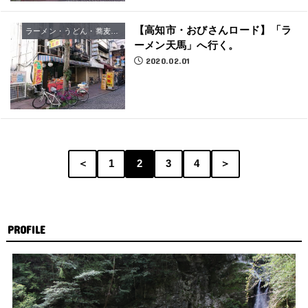
【高知市・おびさんロード】「ラ
ラーメン・うどん・蕎麦屋さん
ーメン天馬」へ行く。
2020.02.01
＜
1
2
3
4
＞
PROFILE