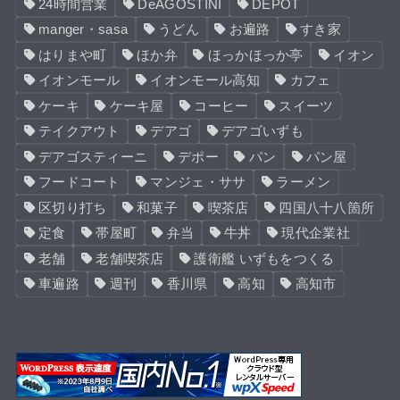
24時間営業
DeAGOSTINI
DEPOT
manger・sasa
うどん
お遍路
すき家
はりまや町
ほか弁
ほっかほっか亭
イオン
イオンモール
イオンモール高知
カフェ
ケーキ
ケーキ屋
コーヒー
スイーツ
テイクアウト
デアゴ
デアゴいずも
デアゴスティーニ
デポー
パン
パン屋
フードコート
マンジェ・ササ
ラーメン
区切り打ち
和菓子
喫茶店
四国八十八箇所
定食
帯屋町
弁当
牛丼
現代企業社
老舗
老舗喫茶店
護衛艦 いずもをつくる
車遍路
週刊
香川県
高知
高知市