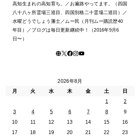
高知生まれの高知育ち。／お遍路やってます。（四国
八十八ヶ所霊場三巡目、四国別格二十霊場二巡目）／
水曜どうでしょう藩士／ムー民（月刊ムー購読歴40
年目）／ブログは毎日更新継続中！（2016年9月6
日〜）
2026年8月
月
火
水
木
金
土
日
1
2
3
4
5
6
7
8
9
10
11
12
13
14
15
16
17
18
19
20
21
22
23