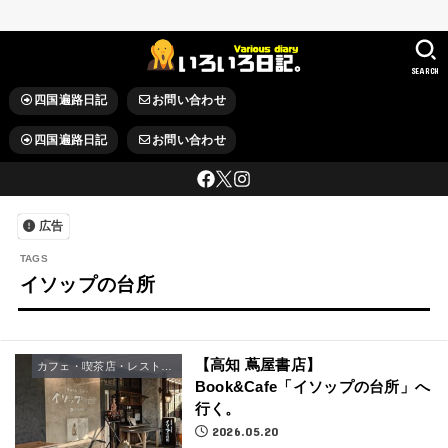
SEARCH
四国遍路日記
お問い合わせ
四国遍路日記
お問い合わせ
広告
イソップの台所
【高知 蔦屋書店】
カフェ・喫茶店・レストラン
Book&Cafe「イソップの台所」へ
行く。
2026.05.20