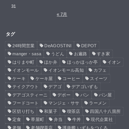
31
« 7月
タグ
24時間営業
DeAGOSTINI
DEPOT
manger・sasa
うどん
お遍路
すき家
はりまや町
ほか弁
ほっかほっか亭
イオン
イオンモール
イオンモール高知
カフェ
ケーキ
ケーキ屋
コーヒー
スイーツ
テイクアウト
デアゴ
デアゴいずも
デアゴスティーニ
デポー
パン
パン屋
フードコート
マンジェ・ササ
ラーメン
区切り打ち
和菓子
喫茶店
四国八十八箇所
定食
帯屋町
弁当
牛丼
現代企業社
老舗
老舗喫茶店
護衛艦 いずもをつくる