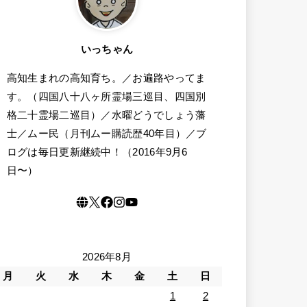
いっちゃん
高知生まれの高知育ち。／お遍路やってま
す。（四国八十八ヶ所霊場三巡目、四国別
格二十霊場二巡目）／水曜どうでしょう藩
士／ムー民（月刊ムー購読歴40年目）／ブ
ログは毎日更新継続中！（2016年9月6
日〜）
2026年8月
月
火
水
木
金
土
日
1
2