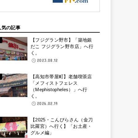
人気の記事
【フジグラン野市】「築地銀
だこ フジグラン野市店」へ行
く。
2023.08.12
【高知市帯屋町】老舗喫茶店
「メフィストフェレス
（Mephistopheles）」へ行
く。
2026.02.19
【2025・こんぴらさん（金刀
比羅宮）へ行く】「お土産・
グルメ編」