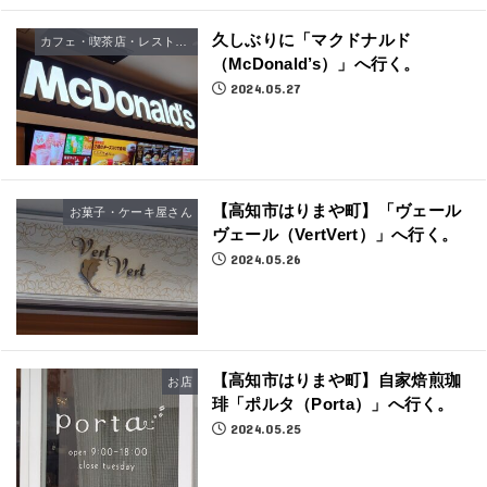
久しぶりに「マクドナルド
カフェ・喫茶店・レストラン
（McDonald’s）」へ行く。
2024.05.27
【高知市はりまや町】「ヴェール
お菓子・ケーキ屋さん
ヴェール（VertVert）」へ行く。
2024.05.26
【高知市はりまや町】自家焙煎珈
お店
琲「ポルタ（Porta）」へ行く。
2024.05.25