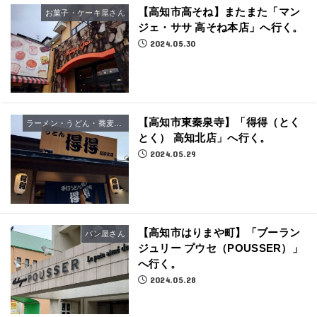
【高知市高そね】またまた「マン
お菓子・ケーキ屋さん
ジェ・ササ 高そね本店」へ行く。
2024.05.30
【高知市東秦泉寺】「得得（とく
ラーメン・うどん・蕎麦屋さん
とく） 高知北店」へ行く。
2024.05.29
【高知市はりまや町】「ブーラン
パン屋さん
ジュリー プウセ（POUSSER）」
へ行く。
2024.05.28