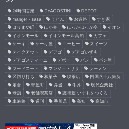
24時間営業
DeAGOSTINI
DEPOT
manger・sasa
うどん
お遍路
すき家
はりまや町
ほか弁
ほっかほっか亭
イオン
イオンモール
イオンモール高知
カフェ
ケーキ
ケーキ屋
コーヒー
スイーツ
テイクアウト
デアゴ
デアゴいずも
デアゴスティーニ
デポー
パン
パン屋
フードコート
マンジェ・ササ
ラーメン
区切り打ち
和菓子
喫茶店
四国八十八箇所
定食
帯屋町
弁当
牛丼
現代企業社
老舗
老舗喫茶店
護衛艦 いずもをつくる
車遍路
週刊
香川県
高知
高知市