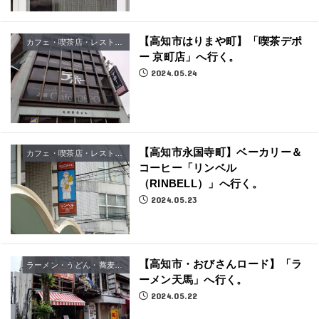
【高知市はりまや町】「喫茶デポ
カフェ・喫茶店・レストラン
ー 京町店」へ行く。
2024.05.24
【高知市永国寺町】ベーカリー＆
カフェ・喫茶店・レストラン
コーヒー「リンベル
（RINBELL）」へ行く。
2024.05.23
【高知市・おびさんロード】「ラ
ラーメン・うどん・蕎麦屋さん
ーメン天馬」へ行く。
2024.05.22