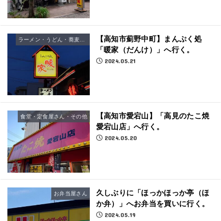
【高知市薊野中町】まんぷく処
ラーメン・うどん・蕎麦屋さん
「暖家（だんけ）」へ行く。
2024.05.21
【高知市愛宕山】「高見のたこ焼
食堂・定食屋さん・その他
愛宕山店」へ行く。
2024.05.20
久しぶりに「ほっかほっか亭（ほ
お弁当屋さん
か弁）」へお弁当を買いに行く。
2024.05.19