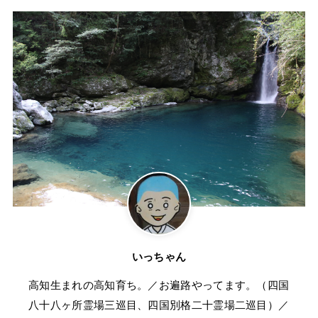
いっちゃん
高知生まれの高知育ち。／お遍路やってます。（四国
八十八ヶ所霊場三巡目、四国別格二十霊場二巡目）／