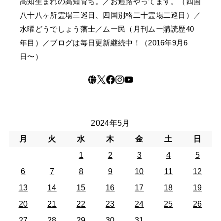
高知生まれの高知育ち。／お遍路やってます。（四国
八十八ヶ所霊場三巡目、四国別格二十霊場二巡目）／
水曜どうでしょう藩士／ムー民（月刊ムー購読歴40
年目）／ブログは毎日更新継続中！（2016年9月6
日〜）
2024年5月
月
火
水
木
金
土
日
1
2
3
4
5
6
7
8
9
10
11
12
13
14
15
16
17
18
19
20
21
22
23
24
25
26
27
28
29
30
31