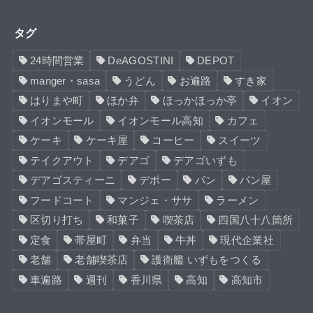
タグ
24時間営業
DeAGOSTINI
DEPOT
manger・sasa
うどん
お遍路
すき家
はりまや町
ほか弁
ほっかほっか亭
イオン
イオンモール
イオンモール高知
カフェ
ケーキ
ケーキ屋
コーヒー
スイーツ
テイクアウト
デアゴ
デアゴいずも
デアゴスティーニ
デポー
パン
パン屋
フードコート
マンジェ・ササ
ラーメン
区切り打ち
和菓子
喫茶店
四国八十八箇所
定食
帯屋町
弁当
牛丼
現代企業社
老舗
老舗喫茶店
護衛艦 いずもをつくる
車遍路
週刊
香川県
高知
高知市