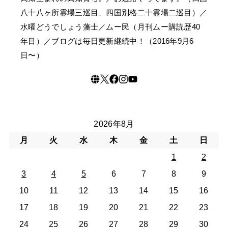
八十八ヶ所霊場三巡目、四国別格二十霊場二巡目）／
水曜どうでしょう藩士／ムー民（月刊ムー購読歴40
年目）／ブログは毎日更新継続中！（2016年9月6
日〜）
2026年8月
月
火
水
木
金
土
日
1
2
3
4
5
6
7
8
9
10
11
12
13
14
15
16
17
18
19
20
21
22
23
24
25
26
27
28
29
30