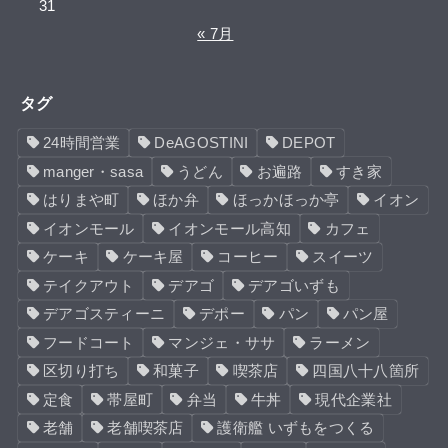
31
« 7月
タグ
24時間営業
DeAGOSTINI
DEPOT
manger・sasa
うどん
お遍路
すき家
はりまや町
ほか弁
ほっかほっか亭
イオン
イオンモール
イオンモール高知
カフェ
ケーキ
ケーキ屋
コーヒー
スイーツ
テイクアウト
デアゴ
デアゴいずも
デアゴスティーニ
デポー
パン
パン屋
フードコート
マンジェ・ササ
ラーメン
区切り打ち
和菓子
喫茶店
四国八十八箇所
定食
帯屋町
弁当
牛丼
現代企業社
老舗
老舗喫茶店
護衛艦 いずもをつくる