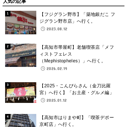
人気の記事
【フジグラン野市】「築地銀だこ フ
ジグラン野市店」へ行く。
2023.08.12
【高知市帯屋町】老舗喫茶店「メフ
ィストフェレス
（Mephistopheles）」へ行く。
2026.02.19
【2025・こんぴらさん（金刀比羅
宮）へ行く】「お土産・グルメ編」
2025.01.12
【高知市はりまや町】「喫茶デポー
京町店」へ行く。