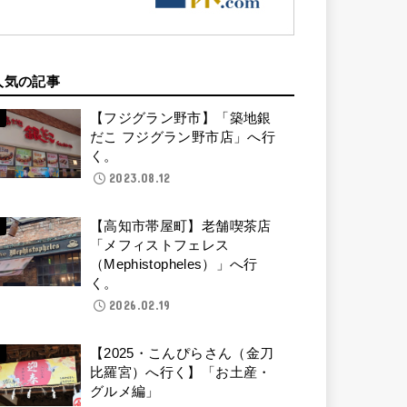
人気の記事
【フジグラン野市】「築地銀
だこ フジグラン野市店」へ行
く。
2023.08.12
【高知市帯屋町】老舗喫茶店
「メフィストフェレス
（Mephistopheles）」へ行
く。
2026.02.19
【2025・こんぴらさん（金刀
比羅宮）へ行く】「お土産・
グルメ編」