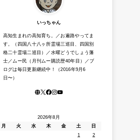
いっちゃん
高知生まれの高知育ち。／お遍路やってま
す。（四国八十八ヶ所霊場三巡目、四国別
格二十霊場二巡目）／水曜どうでしょう藩
士／ムー民（月刊ムー購読歴40年目）／ブ
ログは毎日更新継続中！（2016年9月6
日〜）
2026年8月
月
火
水
木
金
土
日
1
2