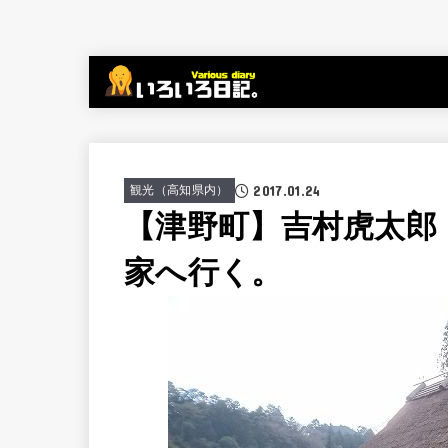
2017.01.24
観光（高知県内）
【津野町】吉村虎太郎
家へ行く。