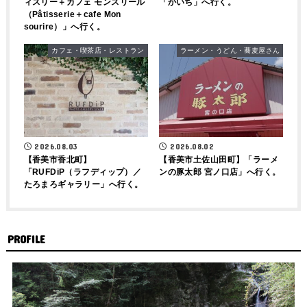
「かいち」へ行く。
ィスリー＋カフェ モンスリール
（Pâtisserie＋cafe Mon
sourire）」へ行く。
カフェ・喫茶店・レストラン
ラーメン・うどん・蕎麦屋さん
2026.08.03
2026.08.02
【香美市香北町】
【香美市土佐山田町】「ラーメ
「RUFDiP（ラフディップ）／
ンの豚太郎 宮ノ口店」へ行く。
たろまろギャラリー」へ行く。
PROFILE