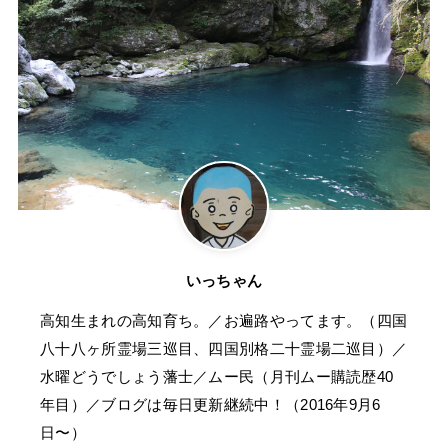
いっちゃん
高知生まれの高知育ち。／お遍路やってます。（四国
八十八ヶ所霊場三巡目、四国別格二十霊場二巡目）／
水曜どうでしょう藩士／ムー民（月刊ムー購読歴40
年目）／ブログは毎日更新継続中！（2016年9月6
日〜）