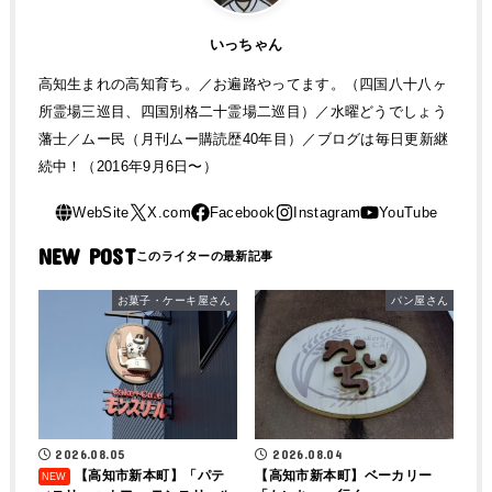
いっちゃん
高知生まれの高知育ち。／お遍路やってます。（四国八十八ヶ
所霊場三巡目、四国別格二十霊場二巡目）／水曜どうでしょう
藩士／ムー民（月刊ムー購読歴40年目）／ブログは毎日更新継
続中！（2016年9月6日〜）
NEW POST
お菓子・ケーキ屋さん
パン屋さん
2026.08.04
2026.08.05
【高知市新本町】ベーカリー
【高知市新本町】「パテ