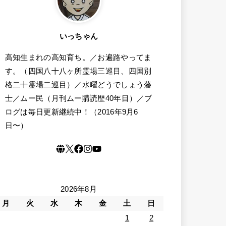
いっちゃん
高知生まれの高知育ち。／お遍路やってま
す。（四国八十八ヶ所霊場三巡目、四国別
格二十霊場二巡目）／水曜どうでしょう藩
士／ムー民（月刊ムー購読歴40年目）／ブ
ログは毎日更新継続中！（2016年9月6
日〜）
2026年8月
月
火
水
木
金
土
日
1
2