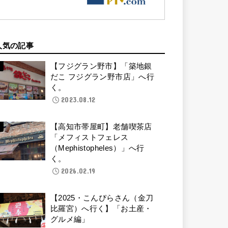
人気の記事
【フジグラン野市】「築地銀
だこ フジグラン野市店」へ行
く。
2023.08.12
【高知市帯屋町】老舗喫茶店
「メフィストフェレス
（Mephistopheles）」へ行
く。
2026.02.19
【2025・こんぴらさん（金刀
比羅宮）へ行く】「お土産・
グルメ編」