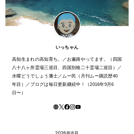
いっちゃん
高知生まれの高知育ち。／お遍路やってます。（四国
八十八ヶ所霊場三巡目、四国別格二十霊場二巡目）／
水曜どうでしょう藩士／ムー民（月刊ムー購読歴40
年目）／ブログは毎日更新継続中！（2016年9月6
日〜）
2026年8月