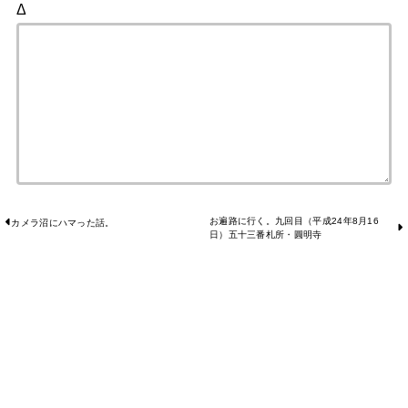
Δ
お遍路に行く。九回目（平成24年8月16
カメラ沼にハマった話。
日）五十三番札所・圓明寺