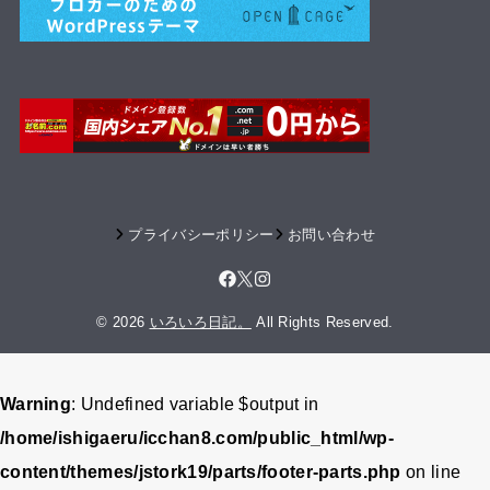
プライバシーポリシー
お問い合わせ
© 2026
いろいろ日記。
All Rights Reserved.
Warning
: Undefined variable $output in
/home/ishigaeru/icchan8.com/public_html/wp-
content/themes/jstork19/parts/footer-parts.php
on line