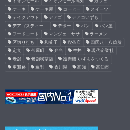
イオンモール
イオンモール高知
カフェ
ケーキ
ケーキ屋
コーヒー
スイーツ
テイクアウト
デアゴ
デアゴいずも
デアゴスティーニ
デポー
パン
パン屋
フードコート
マンジェ・ササ
ラーメン
区切り打ち
和菓子
喫茶店
四国八十八箇所
定食
帯屋町
弁当
牛丼
現代企業社
老舗
老舗喫茶店
護衛艦 いずもをつくる
車遍路
週刊
香川県
高知
高知市