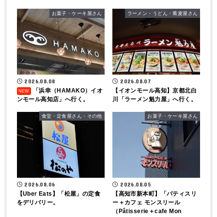
お菓子・ケーキ屋さん
ラーメン・うどん・蕎麦屋さん
2026.08.08
2026.08.07
「浜幸（HAMAKO）イオ
【イオンモール高知】京都北白
ンモール高知店」へ行く。
川「ラーメン魁力屋」へ行く。
食堂・定食屋さん・その他
お菓子・ケーキ屋さん
2026.08.06
2026.08.05
【Uber Eats】「松屋」の定食
【高知市新本町】「パティスリ
をデリバリー。
ー＋カフェ モンスリール
（Pâtisserie＋cafe Mon