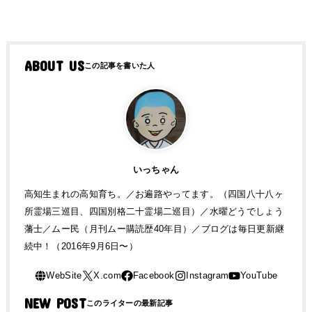
ABOUT US
いっちゃん
高知生まれの高知育ち。／お遍路やってます。（四国八十八ヶ
所霊場三巡目、四国別格二十霊場二巡目）／水曜どうでしょう
藩士／ムー民（月刊ムー購読歴40年目）／ブログは毎日更新継
続中！（2016年9月6日〜）
NEW POST