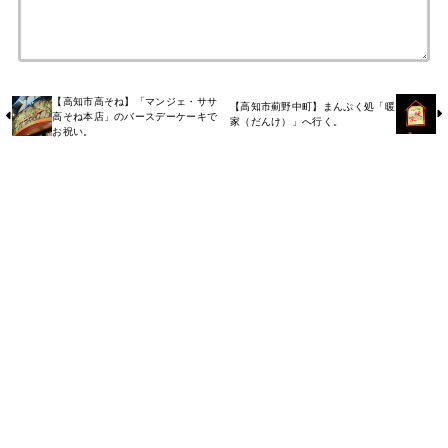
【高知市高そね】「マンジェ・ササ
【高知市薊野中町】まんぷく処「暖
高そね本店」のバースデーケーキで
家（だんけ）」へ行く。
お祝い。