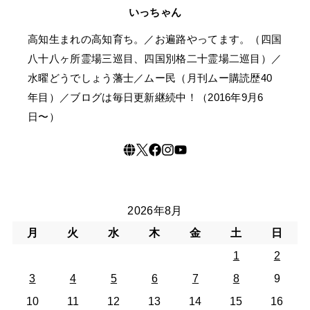
いっちゃん
高知生まれの高知育ち。／お遍路やってます。（四国
八十八ヶ所霊場三巡目、四国別格二十霊場二巡目）／
水曜どうでしょう藩士／ムー民（月刊ムー購読歴40
年目）／ブログは毎日更新継続中！（2016年9月6
日〜）
2026年8月
月
火
水
木
金
土
日
1
2
3
4
5
6
7
8
9
10
11
12
13
14
15
16