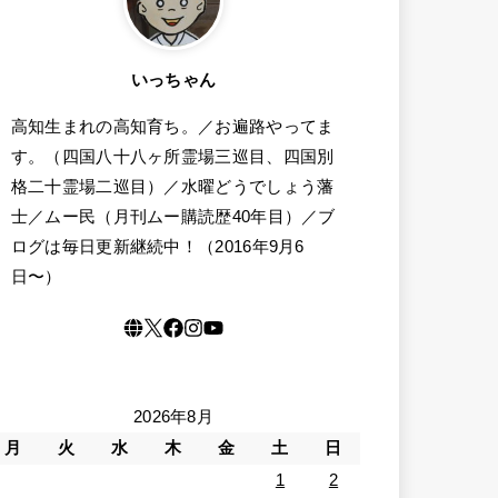
いっちゃん
高知生まれの高知育ち。／お遍路やってま
す。（四国八十八ヶ所霊場三巡目、四国別
格二十霊場二巡目）／水曜どうでしょう藩
士／ムー民（月刊ムー購読歴40年目）／ブ
ログは毎日更新継続中！（2016年9月6
日〜）
2026年8月
月
火
水
木
金
土
日
1
2