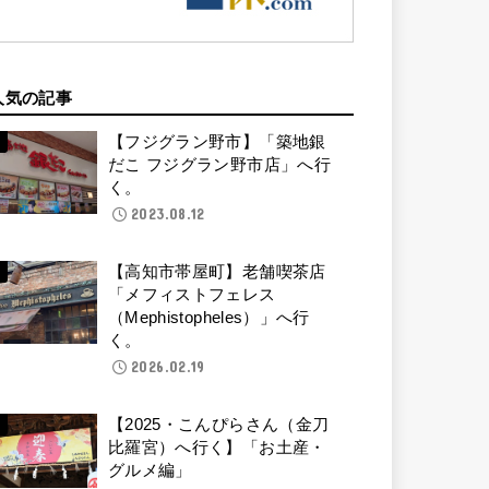
人気の記事
【フジグラン野市】「築地銀
だこ フジグラン野市店」へ行
く。
2023.08.12
【高知市帯屋町】老舗喫茶店
「メフィストフェレス
（Mephistopheles）」へ行
く。
2026.02.19
【2025・こんぴらさん（金刀
比羅宮）へ行く】「お土産・
グルメ編」