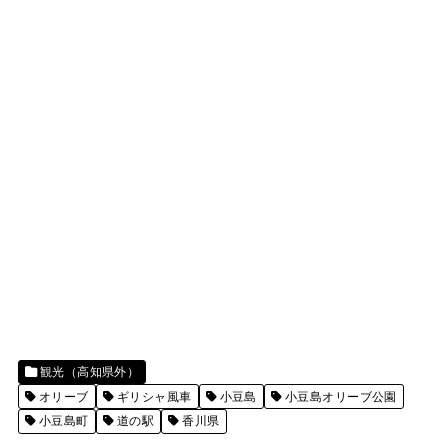
観光（高知県外）
オリーブ
ギリシャ風車
小豆島
小豆島オリーブ公園
小豆島町
道の駅
香川県