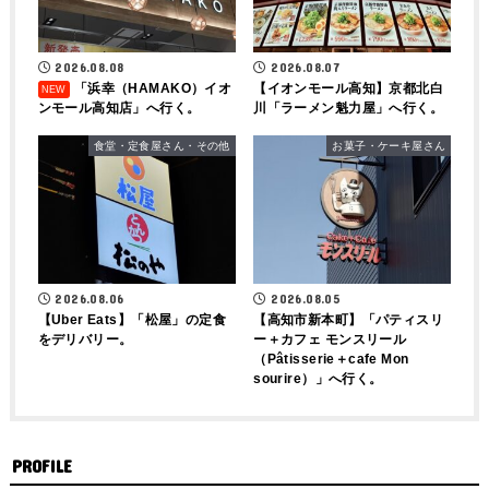
2026.08.08
2026.08.07
「浜幸（HAMAKO）イオ
【イオンモール高知】京都北白
ンモール高知店」へ行く。
川「ラーメン魁力屋」へ行く。
食堂・定食屋さん・その他
お菓子・ケーキ屋さん
2026.08.06
2026.08.05
【Uber Eats】「松屋」の定食
【高知市新本町】「パティスリ
をデリバリー。
ー＋カフェ モンスリール
（Pâtisserie＋cafe Mon
sourire）」へ行く。
PROFILE