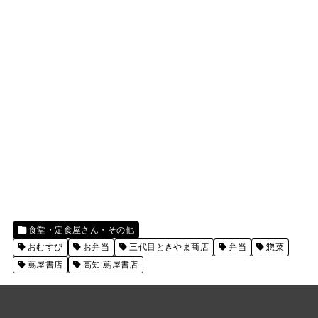
食堂・定食屋さん・その他
おむすび
お弁当
三代目ときやま商店
弁当
惣菜
蔦屋書店
高知 蔦屋書店