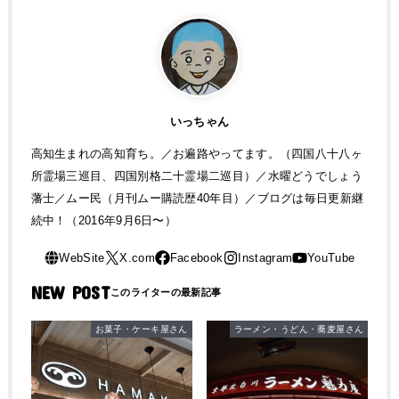
いっちゃん
高知生まれの高知育ち。／お遍路やってます。（四国八十八ヶ
所霊場三巡目、四国別格二十霊場二巡目）／水曜どうでしょう
藩士／ムー民（月刊ムー購読歴40年目）／ブログは毎日更新継
続中！（2016年9月6日〜）
NEW POST
お菓子・ケーキ屋さん
ラーメン・うどん・蕎麦屋さん