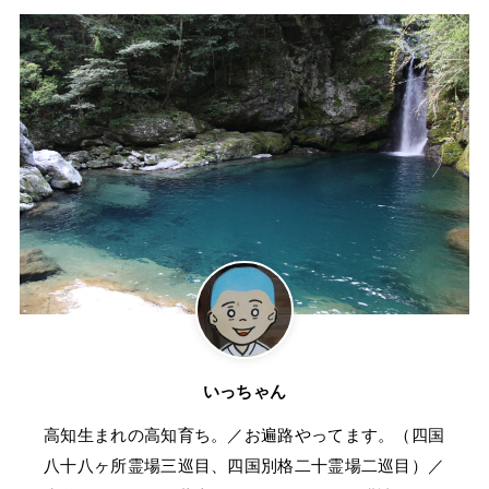
いっちゃん
高知生まれの高知育ち。／お遍路やってます。（四国
八十八ヶ所霊場三巡目、四国別格二十霊場二巡目）／