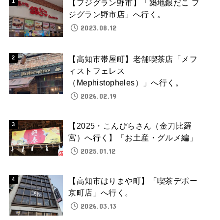
【フジグラン野市】「築地銀だこ フ
ジグラン野市店」へ行く。
2023.08.12
【高知市帯屋町】老舗喫茶店「メフ
ィストフェレス
（Mephistopheles）」へ行く。
2026.02.19
【2025・こんぴらさん（金刀比羅
宮）へ行く】「お土産・グルメ編」
2025.01.12
【高知市はりまや町】「喫茶デポー
京町店」へ行く。
2026.03.13