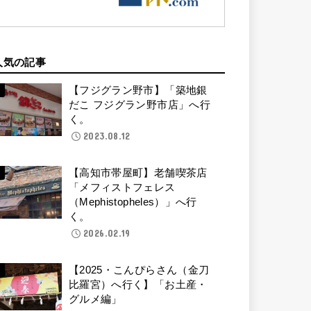
人気の記事
【フジグラン野市】「築地銀
だこ フジグラン野市店」へ行
く。
2023.08.12
【高知市帯屋町】老舗喫茶店
「メフィストフェレス
（Mephistopheles）」へ行
く。
2026.02.19
【2025・こんぴらさん（金刀
比羅宮）へ行く】「お土産・
グルメ編」