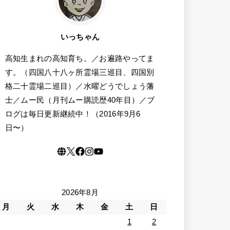
いっちゃん
高知生まれの高知育ち。／お遍路やってま
す。（四国八十八ヶ所霊場三巡目、四国別
格二十霊場二巡目）／水曜どうでしょう藩
士／ムー民（月刊ムー購読歴40年目）／ブ
ログは毎日更新継続中！（2016年9月6
日〜）
2026年8月
月
火
水
木
金
土
日
1
2