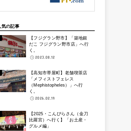
人気の記事
【フジグラン野市】「築地銀
だこ フジグラン野市店」へ行
く。
2023.08.12
【高知市帯屋町】老舗喫茶店
「メフィストフェレス
（Mephistopheles）」へ行
く。
2026.02.19
【2025・こんぴらさん（金刀
比羅宮）へ行く】「お土産・
グルメ編」