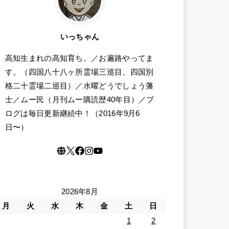
いっちゃん
高知生まれの高知育ち。／お遍路やってま
す。（四国八十八ヶ所霊場三巡目、四国別
格二十霊場二巡目）／水曜どうでしょう藩
士／ムー民（月刊ムー購読歴40年目）／ブ
ログは毎日更新継続中！（2016年9月6
日〜）
2026年8月
月
火
水
木
金
土
日
1
2