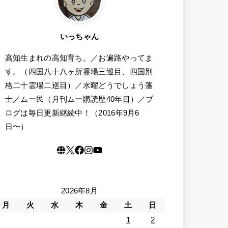
いっちゃん
高知生まれの高知育ち。／お遍路やってま
す。（四国八十八ヶ所霊場三巡目、四国別
格二十霊場二巡目）／水曜どうでしょう藩
士／ムー民（月刊ムー購読歴40年目）／ブ
ログは毎日更新継続中！（2016年9月6
日〜）
2026年8月
月
火
水
木
金
土
日
1
2