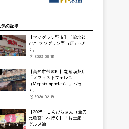
人気の記事
【フジグラン野市】「築地銀
だこ フジグラン野市店」へ行
く。
2023.08.12
【高知市帯屋町】老舗喫茶店
「メフィストフェレス
（Mephistopheles）」へ行
く。
2026.02.19
【2025・こんぴらさん（金刀
比羅宮）へ行く】「お土産・
グルメ編」