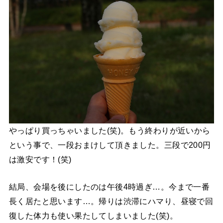
やっぱり買っちゃいました(笑)。もう終わりが近いから
という事で、一段おまけして頂きました。三段で200円
は激安です！(笑)
結局、会場を後にしたのは午後4時過ぎ…。今まで一番
長く居たと思います…。帰りは渋滞にハマり、昼寝で回
復した体力も使い果たしてしまいました(笑)。