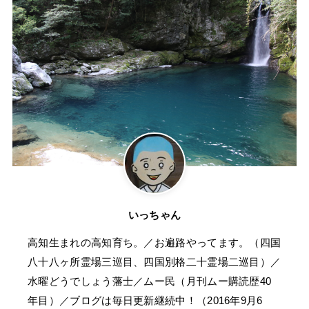
いっちゃん
高知生まれの高知育ち。／お遍路やってます。（四国
八十八ヶ所霊場三巡目、四国別格二十霊場二巡目）／
水曜どうでしょう藩士／ムー民（月刊ムー購読歴40
年目）／ブログは毎日更新継続中！（2016年9月6