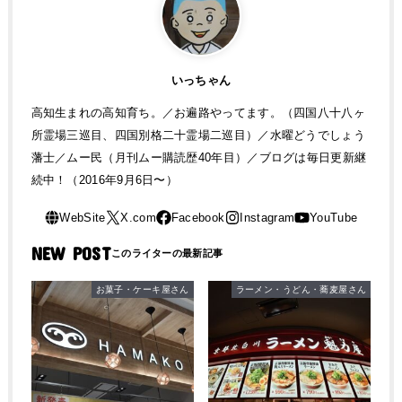
いっちゃん
高知生まれの高知育ち。／お遍路やってます。（四国八十八ヶ
所霊場三巡目、四国別格二十霊場二巡目）／水曜どうでしょう
藩士／ムー民（月刊ムー購読歴40年目）／ブログは毎日更新継
続中！（2016年9月6日〜）
NEW POST
お菓子・ケーキ屋さん
ラーメン・うどん・蕎麦屋さん