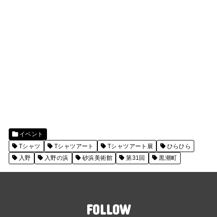
イベント
Tシャツ
Tシャツアート
Tシャツアート展
ひらひら
入野
入野の浜
砂浜美術館
第31回
黒潮町
FOLLOW