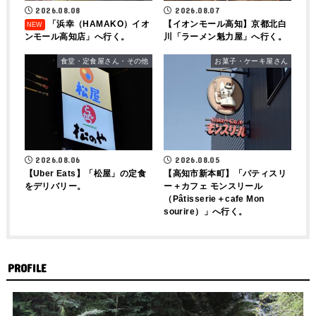
2026.08.08
2026.08.07
「浜幸（HAMAKO）イオ
【イオンモール高知】京都北白
ンモール高知店」へ行く。
川「ラーメン魁力屋」へ行く。
食堂・定食屋さん・その他
お菓子・ケーキ屋さん
2026.08.06
2026.08.05
【Uber Eats】「松屋」の定食
【高知市新本町】「パティスリ
をデリバリー。
ー＋カフェ モンスリール
（Pâtisserie＋cafe Mon
sourire）」へ行く。
PROFILE