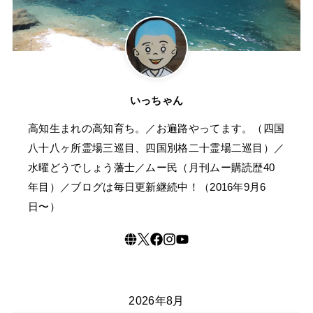
いっちゃん
高知生まれの高知育ち。／お遍路やってます。（四国
八十八ヶ所霊場三巡目、四国別格二十霊場二巡目）／
水曜どうでしょう藩士／ムー民（月刊ムー購読歴40
年目）／ブログは毎日更新継続中！（2016年9月6
日〜）
2026年8月