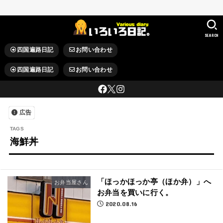
SEARCH
四国遍路日記
お問い合わせ
四国遍路日記
お問い合わせ
広告
海鮮丼
「ほっかほっか亭（ほか弁）」へ
お弁当屋さん
お弁当を買いに行く。
2020.08.16