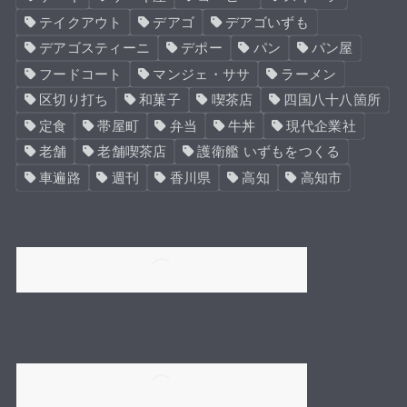
テイクアウト
デアゴ
デアゴいずも
デアゴスティーニ
デポー
パン
パン屋
フードコート
マンジェ・ササ
ラーメン
区切り打ち
和菓子
喫茶店
四国八十八箇所
定食
帯屋町
弁当
牛丼
現代企業社
老舗
老舗喫茶店
護衛艦 いずもをつくる
車遍路
週刊
香川県
高知
高知市