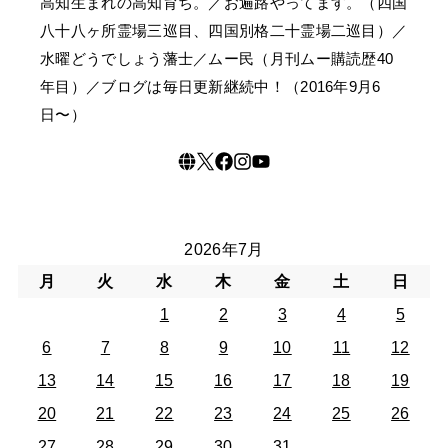
高知生まれの高知育ち。／お遍路やってます。（四国
八十八ヶ所霊場三巡目、四国別格二十霊場二巡目）／
水曜どうでしょう藩士／ムー民（月刊ムー購読歴40
年目）／ブログは毎日更新継続中！（2016年9月6
日〜）
2026年7月
月
火
水
木
金
土
日
1
2
3
4
5
6
7
8
9
10
11
12
13
14
15
16
17
18
19
20
21
22
23
24
25
26
27
28
29
30
31