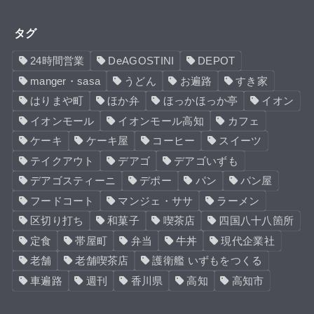
タグ
24時間営業
DeAGOSTINI
DEPOT
manger・sasa
うどん
お遍路
すき家
はりまや町
ほか弁
ほっかほっか亭
イオン
イオンモール
イオンモール高知
カフェ
ケーキ
ケーキ屋
コーヒー
スイーツ
テイクアウト
デアゴ
デアゴいずも
デアゴスティーニ
デポー
パン
パン屋
フードコート
マンジェ・ササ
ラーメン
区切り打ち
和菓子
喫茶店
四国八十八箇所
定食
帯屋町
弁当
牛丼
現代企業社
老舗
老舗喫茶店
護衛艦 いずもをつくる
車遍路
週刊
香川県
高知
高知市