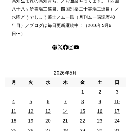
高知生まれの高知育ち。／お遍路やってます。（四国
八十八ヶ所霊場三巡目、四国別格二十霊場二巡目）／
水曜どうでしょう藩士／ムー民（月刊ムー購読歴40
年目）／ブログは毎日更新継続中！（2016年9月6
日〜）
2026年5月
月
火
水
木
金
土
日
1
2
3
4
5
6
7
8
9
10
11
12
13
14
15
16
17
18
19
20
21
22
23
24
25
26
27
28
29
30
31