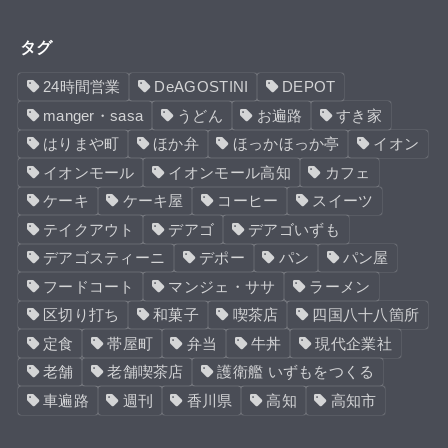
タグ
24時間営業
DeAGOSTINI
DEPOT
manger・sasa
うどん
お遍路
すき家
はりまや町
ほか弁
ほっかほっか亭
イオン
イオンモール
イオンモール高知
カフェ
ケーキ
ケーキ屋
コーヒー
スイーツ
テイクアウト
デアゴ
デアゴいずも
デアゴスティーニ
デポー
パン
パン屋
フードコート
マンジェ・ササ
ラーメン
区切り打ち
和菓子
喫茶店
四国八十八箇所
定食
帯屋町
弁当
牛丼
現代企業社
老舗
老舗喫茶店
護衛艦 いずもをつくる
車遍路
週刊
香川県
高知
高知市