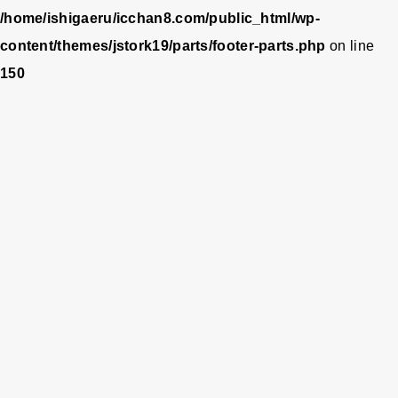
/home/ishigaeru/icchan8.com/public_html/wp-
content/themes/jstork19/parts/footer-parts.php
on line
150