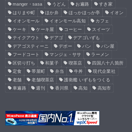
manger・sasa
うどん
お遍路
すき家
はりまや町
ほか弁
ほっかほっか亭
イオン
イオンモール
イオンモール高知
カフェ
ケーキ
ケーキ屋
コーヒー
スイーツ
テイクアウト
デアゴ
デアゴいずも
デアゴスティーニ
デポー
パン
パン屋
フードコート
マンジェ・ササ
ラーメン
区切り打ち
和菓子
喫茶店
四国八十八箇所
定食
帯屋町
弁当
牛丼
現代企業社
老舗
老舗喫茶店
護衛艦 いずもをつくる
車遍路
週刊
香川県
高知
高知市