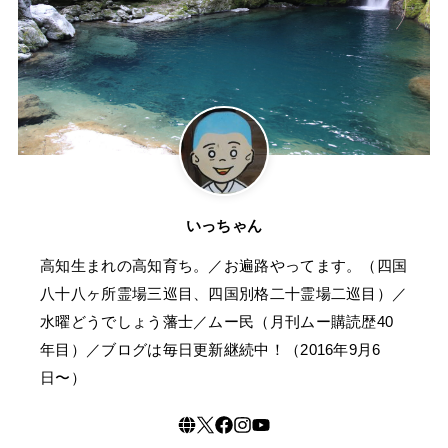
いっちゃん
高知生まれの高知育ち。／お遍路やってます。（四国
八十八ヶ所霊場三巡目、四国別格二十霊場二巡目）／
水曜どうでしょう藩士／ムー民（月刊ムー購読歴40
年目）／ブログは毎日更新継続中！（2016年9月6
日〜）