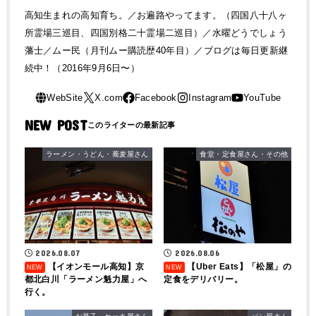
高知生まれの高知育ち。／お遍路やってます。（四国八十八ヶ
所霊場三巡目、四国別格二十霊場二巡目）／水曜どうでしょう
藩士／ムー民（月刊ムー購読歴40年目）／ブログは毎日更新継
続中！（2016年9月6日〜）
NEW POST
ラーメン・うどん・蕎麦屋さん
食堂・定食屋さん・その他
2026.08.07
2026.08.06
【イオンモール高知】京
【Uber Eats】「松屋」の
都北白川「ラーメン魁力屋」へ
定食をデリバリー。
行く。