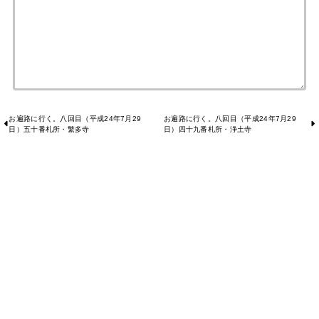
お遍路に行く。八回目（平成24年7月29
お遍路に行く。八回目（平成24年7月29
日）五十番札所・繁多寺
日）四十九番札所・浄土寺