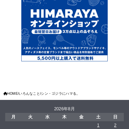
HOME
いろんなこと
シン・ゴジラにハマる。
2026年8月
月
火
水
木
金
土
日
1
2