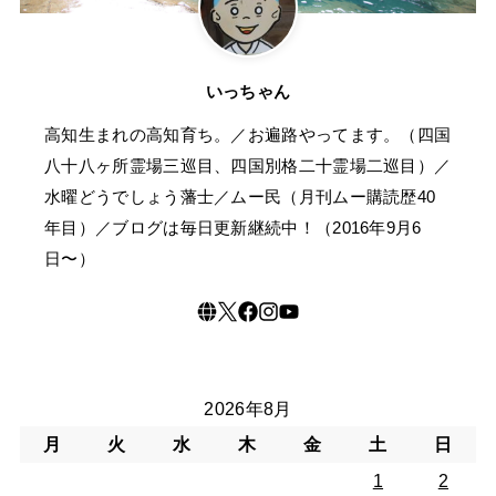
いっちゃん
高知生まれの高知育ち。／お遍路やってます。（四国
八十八ヶ所霊場三巡目、四国別格二十霊場二巡目）／
水曜どうでしょう藩士／ムー民（月刊ムー購読歴40
年目）／ブログは毎日更新継続中！（2016年9月6
日〜）
2026年8月
月
火
水
木
金
土
日
1
2