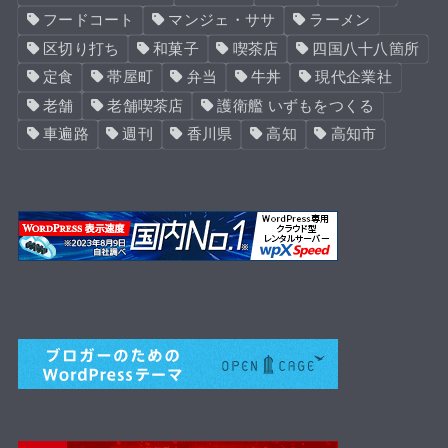
フードコート
マンジェ・ササ
ラーメン
区切り打ち
和菓子
喫茶店
四国八十八箇所
定食
帯屋町
弁当
牛丼
現代企業社
老舗
老舗喫茶店
護衛艦 いずもをつくる
車遍路
週刊
香川県
高知
高知市