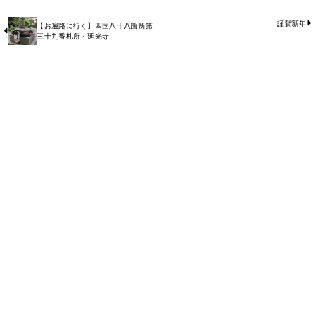
謹賀新年
【お遍路に行く】四国八十八箇所第
三十九番札所・延光寺