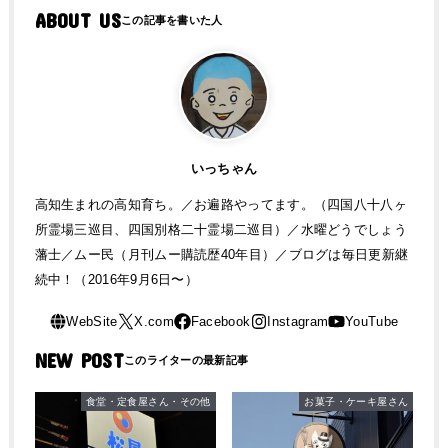
ABOUT US
いっちゃん
高知生まれの高知育ち。／お遍路やってます。（四国八十八ヶ
所霊場三巡目、四国別格二十霊場二巡目）／水曜どうでしょう
藩士／ムー民（月刊ムー購読歴40年目）／ブログは毎日更新継
続中！（2016年9月6日〜）
NEW POST
食堂・定食屋さん・その他
お菓子・ケーキ屋さん