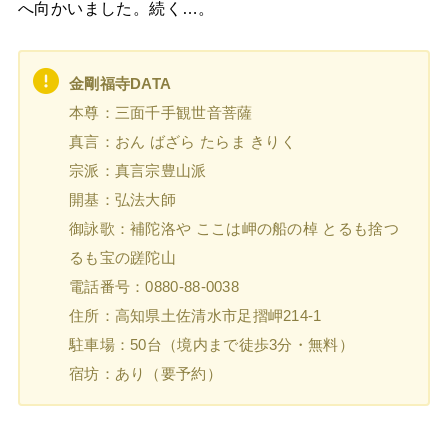
へ向かいました。続く…。
金剛福寺
DATA
本尊：三面千手観世音菩薩
真言：おん ばざら たらま きりく
宗派：真言宗豊山派
開基：弘法大師
御詠歌：補陀洛や ここは岬の船の棹 とるも捨つ
るも宝の蹉陀山
電話番号：0880-88-0038
住所：高知県土佐清水市足摺岬214-1
駐車場：50台（境内まで徒歩3分・無料）
宿坊：あり（要予約）