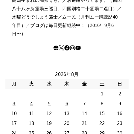
高知生まれの高知育ち。／お遍路やってます。（四国
八十八ヶ所霊場三巡目、四国別格二十霊場二巡目）／
水曜どうでしょう藩士／ムー民（月刊ムー購読歴40
年目）／ブログは毎日更新継続中！（2016年9月6
日〜）
2026年8月
月
火
水
木
金
土
日
1
2
3
4
5
6
7
8
9
10
11
12
13
14
15
16
17
18
19
20
21
22
23
24
25
26
27
28
29
30