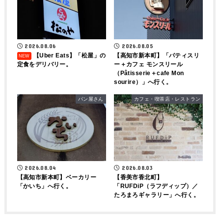
2026.08.06
2026.08.05
【Uber Eats】「松屋」の
【高知市新本町】「パティスリ
定食をデリバリー。
ー＋カフェ モンスリール
（Pâtisserie＋cafe Mon
sourire）」へ行く。
パン屋さん
カフェ・喫茶店・レストラン
2026.08.04
2026.08.03
【高知市新本町】ベーカリー
【香美市香北町】
「かいち」へ行く。
「RUFDiP（ラフディップ）／
たろまろギャラリー」へ行く。