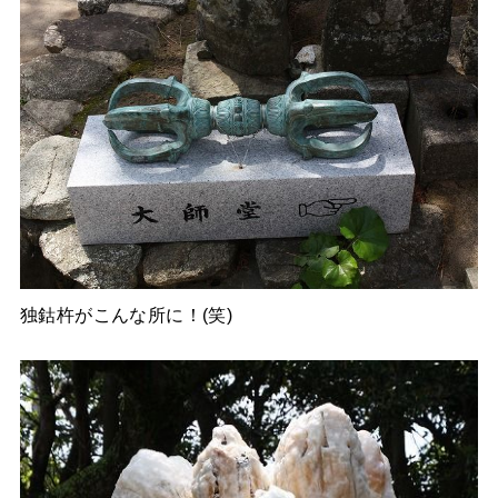
独鈷杵がこんな所に！(笑)