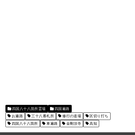
四国八十八箇所霊場
四国遍路
お遍路
三十八番札所
修行の道場
区切り打ち
四国八十八箇所
車遍路
金剛頂寺
高知