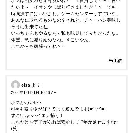
ボスは相変わらず可愛いね～ １日貸して～って言い
たいよ～ イオンやっぱり行きましたか＾＾ でも、
時間潰すにはいいよね。ゲームセンターはすごいな。
あんなに取れるものなの？それと、チャーハン美味し
そうに出来てたね。
いっちゃんもやるなあ～私も味見してみたかったな。
体重、急に減り始めたね。すごいやん。
これからも頑張ってね＾＾
返信
elsa
より:
2006年12月21日 10:16 AM
ボスかわいい~
elsaも被り物が好きでよく遊んでます(=^▽^=)
すごいね~ハイエナ捕り!!
これだけお菓子があれば安心して!?年が越せますね~
(笑)