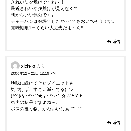
きれいな夕焼けですね～!!
最近きれいな夕焼けが見えなくて･･･
朝からいい気分です｡
チャーハンは好評でしたか?とてもおいちそうです｡
賞味期限1日くらい大丈夫だよ～ん!!
返信
xich-lo
より:
2006年12月21日 12:19 PM
地味に続けてきたダイエットも
気づけば、すごい減ってる(^^♪
(*^^)//｡･:*:･ﾟ’★,｡･:*:♪･ﾟ’☆ ﾊﾟﾁﾊﾟﾁ
努力の結果ですよね～。
ボスの被り物。かわいいなぁ(*^_^*)
返信