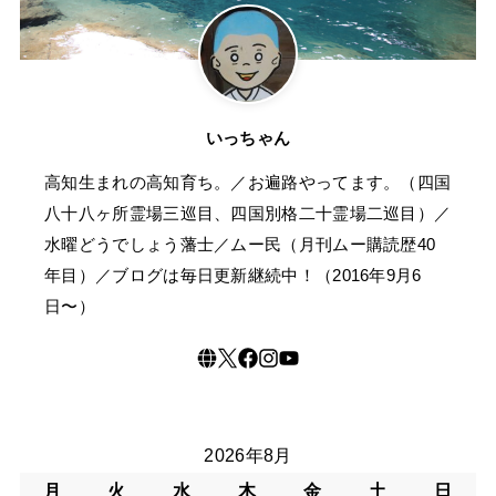
いっちゃん
高知生まれの高知育ち。／お遍路やってます。（四国
八十八ヶ所霊場三巡目、四国別格二十霊場二巡目）／
水曜どうでしょう藩士／ムー民（月刊ムー購読歴40
年目）／ブログは毎日更新継続中！（2016年9月6
日〜）
2026年8月
月
火
水
木
金
土
日