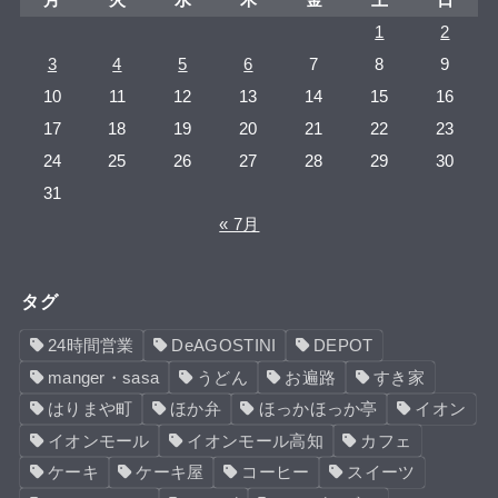
月
火
水
木
金
土
日
1
2
3
4
5
6
7
8
9
10
11
12
13
14
15
16
17
18
19
20
21
22
23
24
25
26
27
28
29
30
31
« 7月
タグ
24時間営業
DeAGOSTINI
DEPOT
manger・sasa
うどん
お遍路
すき家
はりまや町
ほか弁
ほっかほっか亭
イオン
イオンモール
イオンモール高知
カフェ
ケーキ
ケーキ屋
コーヒー
スイーツ