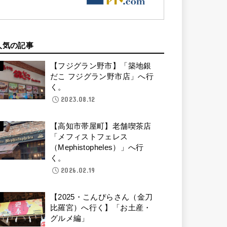
人気の記事
【フジグラン野市】「築地銀
だこ フジグラン野市店」へ行
く。
2023.08.12
【高知市帯屋町】老舗喫茶店
「メフィストフェレス
（Mephistopheles）」へ行
く。
2026.02.19
【2025・こんぴらさん（金刀
比羅宮）へ行く】「お土産・
グルメ編」