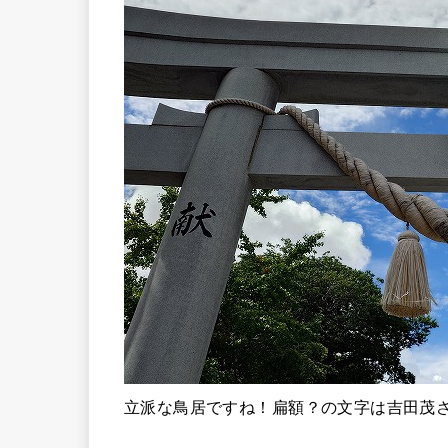
立派な鳥居ですね！扁額？の文字は吉田茂