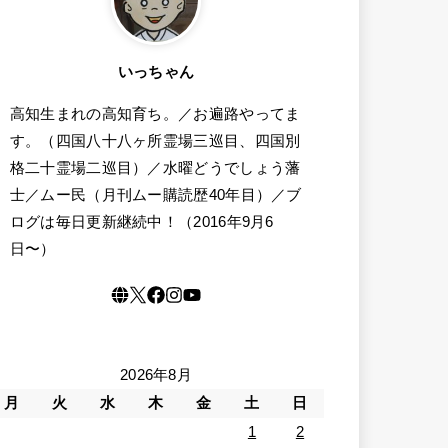
いっちゃん
高知生まれの高知育ち。／お遍路やってま
す。（四国八十八ヶ所霊場三巡目、四国別
格二十霊場二巡目）／水曜どうでしょう藩
士／ムー民（月刊ムー購読歴40年目）／ブ
ログは毎日更新継続中！（2016年9月6
日〜）
2026年8月
月
火
水
木
金
土
日
1
2