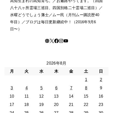
高知生まれの高知育ち。／お遍路やってます。（四国
八十八ヶ所霊場三巡目、四国別格二十霊場二巡目）／
水曜どうでしょう藩士／ムー民（月刊ムー購読歴40
年目）／ブログは毎日更新継続中！（2016年9月6
日〜）
2026年8月
月
火
水
木
金
土
日
1
2
3
4
5
6
7
8
9
10
11
12
13
14
15
16
17
18
19
20
21
22
23
24
25
26
27
28
29
30