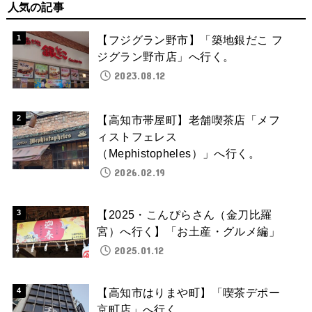
人気の記事
【フジグラン野市】「築地銀だこ フ
ジグラン野市店」へ行く。
2023.08.12
【高知市帯屋町】老舗喫茶店「メフ
ィストフェレス
（Mephistopheles）」へ行く。
2026.02.19
【2025・こんぴらさん（金刀比羅
宮）へ行く】「お土産・グルメ編」
2025.01.12
【高知市はりまや町】「喫茶デポー
京町店」へ行く。