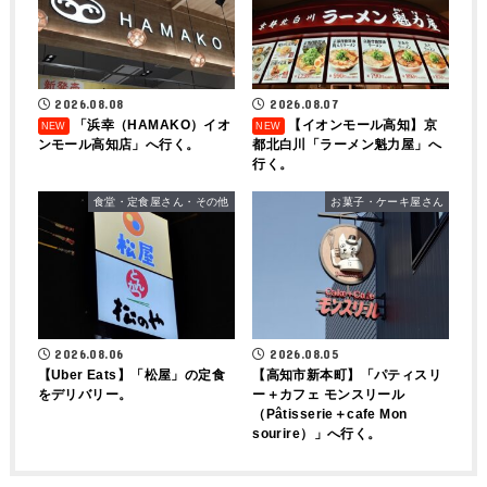
2026.08.08
2026.08.07
「浜幸（HAMAKO）イオ
【イオンモール高知】京
ンモール高知店」へ行く。
都北白川「ラーメン魁力屋」へ
行く。
食堂・定食屋さん・その他
お菓子・ケーキ屋さん
2026.08.06
2026.08.05
【Uber Eats】「松屋」の定食
【高知市新本町】「パティスリ
をデリバリー。
ー＋カフェ モンスリール
（Pâtisserie＋cafe Mon
sourire）」へ行く。