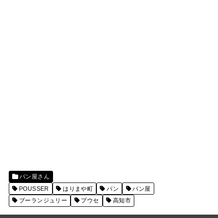
パン屋さん
POUSSER
はりまや町
パン
パン屋
ブーランジュリー
プウセ
高知市