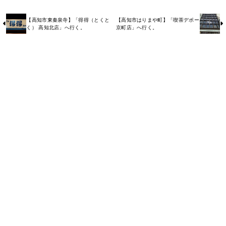
【高知市東秦泉寺】「得得（とくと
【高知市はりまや町】「喫茶デポー
く） 高知北店」へ行く。
京町店」へ行く。