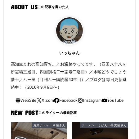
ABOUT US
いっちゃん
高知生まれの高知育ち。／お遍路やってます。（四国八十八ヶ
所霊場三巡目、四国別格二十霊場二巡目）／水曜どうでしょう
藩士／ムー民（月刊ムー購読歴40年目）／ブログは毎日更新継
続中！（2016年9月6日〜）
NEW POST
お菓子・ケーキ屋さん
ラーメン・うどん・蕎麦屋さん