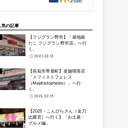
人気の記事
【フジグラン野市】「築地銀
だこ フジグラン野市店」へ行
く。
2023.08.12
【高知市帯屋町】老舗喫茶店
「メフィストフェレス
（Mephistopheles）」へ行
く。
2026.02.19
【2025・こんぴらさん（金刀
比羅宮）へ行く】「お土産・
グルメ編」