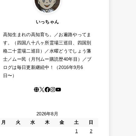
いっちゃん
高知生まれの高知育ち。／お遍路やってま
す。（四国八十八ヶ所霊場三巡目、四国別
格二十霊場二巡目）／水曜どうでしょう藩
士／ムー民（月刊ムー購読歴40年目）／ブ
ログは毎日更新継続中！（2016年9月6
日〜）
2026年8月
月
火
水
木
金
土
日
1
2