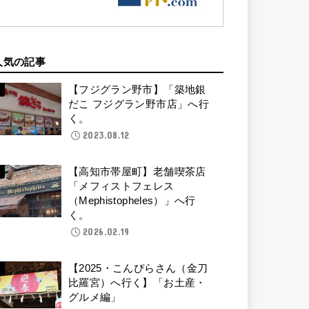
人気の記事
【フジグラン野市】「築地銀
だこ フジグラン野市店」へ行
く。
2023.08.12
【高知市帯屋町】老舗喫茶店
「メフィストフェレス
（Mephistopheles）」へ行
く。
2026.02.19
【2025・こんぴらさん（金刀
比羅宮）へ行く】「お土産・
グルメ編」