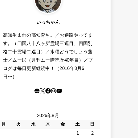
いっちゃん
高知生まれの高知育ち。／お遍路やってま
す。（四国八十八ヶ所霊場三巡目、四国別
格二十霊場二巡目）／水曜どうでしょう藩
士／ムー民（月刊ムー購読歴40年目）／ブ
ログは毎日更新継続中！（2016年9月6
日〜）
2026年8月
月
火
水
木
金
土
日
1
2