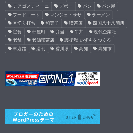
デアゴスティーニ
デポー
パン
パン屋
フードコート
マンジェ・ササ
ラーメン
区切り打ち
和菓子
喫茶店
四国八十八箇所
定食
帯屋町
弁当
牛丼
現代企業社
老舗
老舗喫茶店
護衛艦 いずもをつくる
車遍路
週刊
香川県
高知
高知市