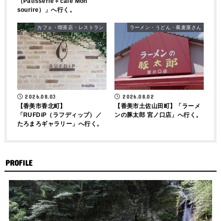
（Pâtisserie＋cafe Mon
sourire）」へ行く。
カフェ・喫茶店・レストラン
ラーメン・うどん・蕎麦屋さん
2026.08.03
2026.08.02
【香美市香北町】
【香美市土佐山田町】「ラーメ
「RUFDiP（ラフディップ）／
ンの豚太郎 宮ノ口店」へ行く。
たろまろギャラリー」へ行く。
PROFILE