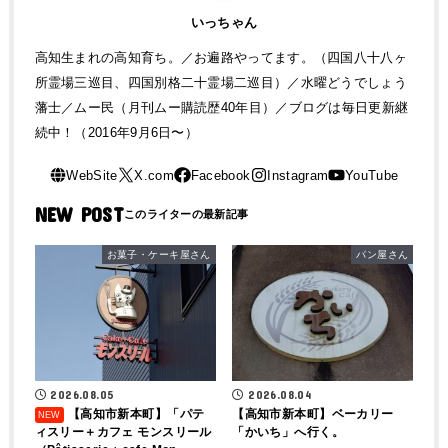
いっちゃん
高知生まれの高知育ち。／お遍路やってます。（四国八十八ヶ
所霊場三巡目、四国別格二十霊場二巡目）／水曜どうでしょう
藩士／ムー民（月刊ムー購読歴40年目）／ブログは毎日更新継
続中！（2016年9月6日〜）
NEW POST
お菓子・ケーキ屋さん
パン屋さん
2026.08.04
2026.08.05
【高知市新本町】ベーカリー
【高知市新本町】「パテ
「かいち」へ行く。
ィスリー＋カフェ モンスリール