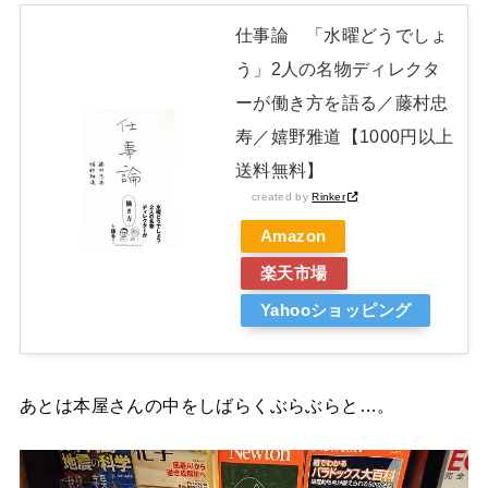
仕事論 「水曜どうでしょ
う」2人の名物ディレクタ
ーが働き方を語る／藤村忠
寿／嬉野雅道【1000円以上
送料無料】
created by
Rinker
Amazon
楽天市場
Yahooショッピング
あとは本屋さんの中をしばらくぶらぶらと…。