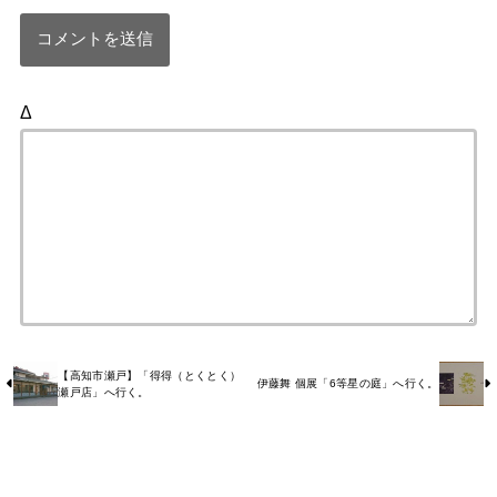
Δ
【高知市瀬戸】「得得（とくとく）
伊藤舞 個展「6等星の庭」へ行く。
瀬戸店」へ行く。