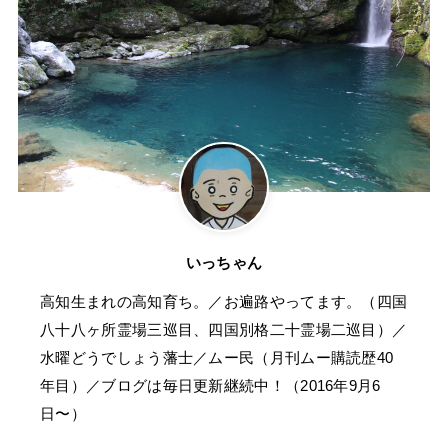
いっちゃん
高知生まれの高知育ち。／お遍路やってます。（四国
八十八ヶ所霊場三巡目、四国別格二十霊場二巡目）／
水曜どうでしょう藩士／ムー民（月刊ムー購読歴40
年目）／ブログは毎日更新継続中！（2016年9月6
日〜）