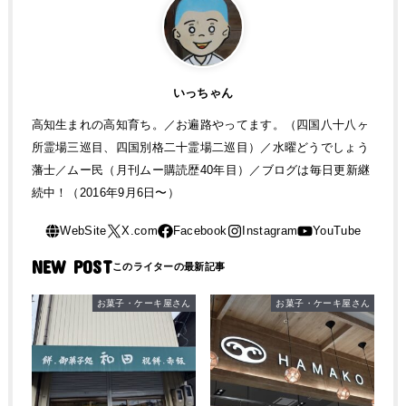
いっちゃん
高知生まれの高知育ち。／お遍路やってます。（四国八十八ヶ
所霊場三巡目、四国別格二十霊場二巡目）／水曜どうでしょう
藩士／ムー民（月刊ムー購読歴40年目）／ブログは毎日更新継
続中！（2016年9月6日〜）
NEW POST
お菓子・ケーキ屋さん
お菓子・ケーキ屋さん