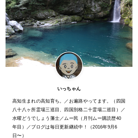
いっちゃん
高知生まれの高知育ち。／お遍路やってます。（四国
八十八ヶ所霊場三巡目、四国別格二十霊場二巡目）／
水曜どうでしょう藩士／ムー民（月刊ムー購読歴40
年目）／ブログは毎日更新継続中！（2016年9月6
日〜）