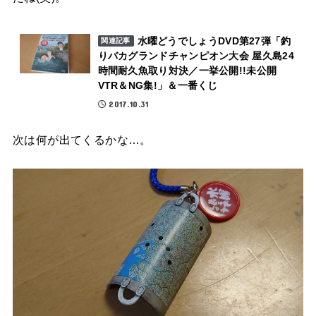
水曜どうでしょうDVD第27弾「釣
関連記事
りバカグランドチャンピオン大会 屋久島24
時間耐久魚取り対決／一挙公開!!未公開
VTR＆NG集!」＆一番くじ
2017.10.31
次は何が出てくるかな…。