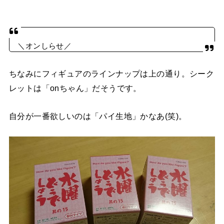
＼オンしらせ／
🧚‍♂️
#水曜どうでしょう
フィギュア「其の15」（648円
ちなみにフィギュアのラインナップは上の通り。シーク
税込）が7月28日（土）から全国のローソン店頭と
レットは「onちゃん」だそうです。
HTBグッズ取扱店で発売だオン‼️＼(o▽n)／
https://t.co/UW7CUlZT5O
pic.twitter.com/g4jwFU9Yg1
自分が一番欲しいのは「パイ生地」かなあ(笑)。
— onちゃん (@HTB_onchan1201)
2018年6月28日