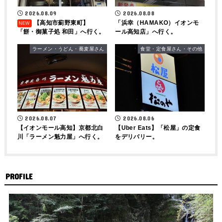
2026.08.09
2026.08.08
【高知市薊野東町】
「浜幸（HAMAKO）イオンモ
「餅・御菓子処 和田」へ行く。
ール高知店」へ行く。
ラーメン・うどん・蕎麦屋さん
食堂・定食屋さん・その他
2026.08.07
2026.08.06
【イオンモール高知】京都北白
【Uber Eats】「松屋」の定食
川「ラーメン魁力屋」へ行く。
をデリバリー。
PROFILE