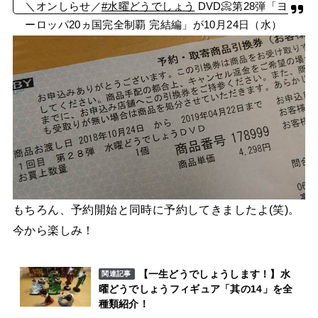
＼オンしらせ／
#水曜どうでしょう
DVD📀第28弾「ヨ
ーロッパ20ヵ国完全制覇 完結編」が10月24日（水）
に発売決定‼️7月28日（土）から予約受付開始だオン‼️
＼(o▽n)／
➡️
https://t.co/vP6Oxig66X
#HTB
#鈴井貴之
#大泉洋
#
藤村忠寿
#嬉野雅道
pic.twitter.com/ToKdbkYLUa
— onちゃん (@HTB_onchan1201)
2018年6月27日
もちろん、予約開始と同時に予約してきましたよ(笑)。
今から楽しみ！
【一生どうでしょうします！】水
関連記事
曜どうでしょうフィギュア「其の14」を全
種類紹介！