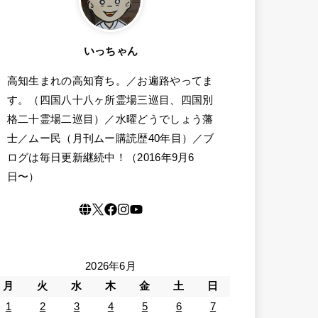
いっちゃん
高知生まれの高知育ち。／お遍路やってま
す。（四国八十八ヶ所霊場三巡目、四国別
格二十霊場二巡目）／水曜どうでしょう藩
士／ムー民（月刊ムー購読歴40年目）／ブ
ログは毎日更新継続中！（2016年9月6
日〜）
2026年6月
月
火
水
木
金
土
日
1
2
3
4
5
6
7