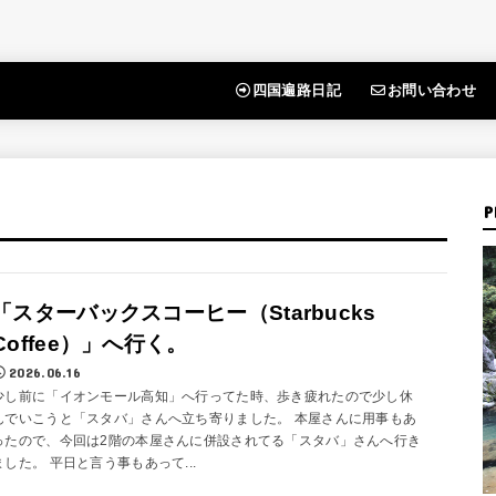
四国遍路日記
お問い合わせ
P
「スターバックスコーヒー（Starbucks
Coffee）」へ行く。
2026.06.16
少し前に「イオンモール高知」へ行ってた時、歩き疲れたので少し休
んでいこうと「スタバ」さんへ立ち寄りました。 本屋さんに用事もあ
ったので、今回は2階の本屋さんに併設されてる「スタバ」さんへ行き
ました。 平日と言う事もあって...