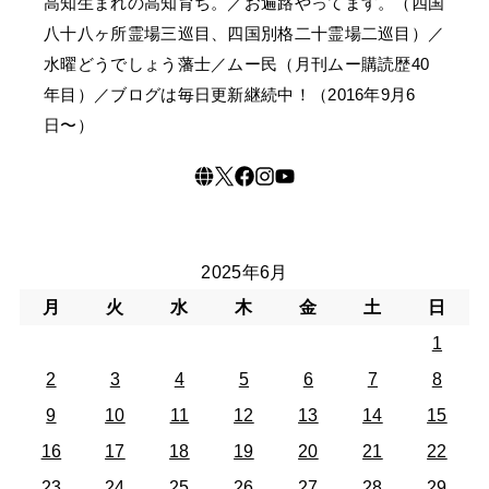
高知生まれの高知育ち。／お遍路やってます。（四国
八十八ヶ所霊場三巡目、四国別格二十霊場二巡目）／
水曜どうでしょう藩士／ムー民（月刊ムー購読歴40
年目）／ブログは毎日更新継続中！（2016年9月6
日〜）
2025年6月
月
火
水
木
金
土
日
1
2
3
4
5
6
7
8
9
10
11
12
13
14
15
16
17
18
19
20
21
22
23
24
25
26
27
28
29