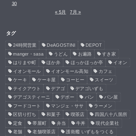
30
« 5月
7月 »
タグ
24時間営業
DeAGOSTINI
DEPOT
manger・sasa
うどん
お遍路
すき家
はりまや町
ほか弁
ほっかほっか亭
イオン
イオンモール
イオンモール高知
カフェ
ケーキ
ケーキ屋
コーヒー
スイーツ
テイクアウト
デアゴ
デアゴいずも
デアゴスティーニ
デポー
パン
パン屋
フードコート
マンジェ・ササ
ラーメン
区切り打ち
和菓子
喫茶店
四国八十八箇所
定食
帯屋町
弁当
牛丼
現代企業社
老舗
老舗喫茶店
護衛艦 いずもをつくる