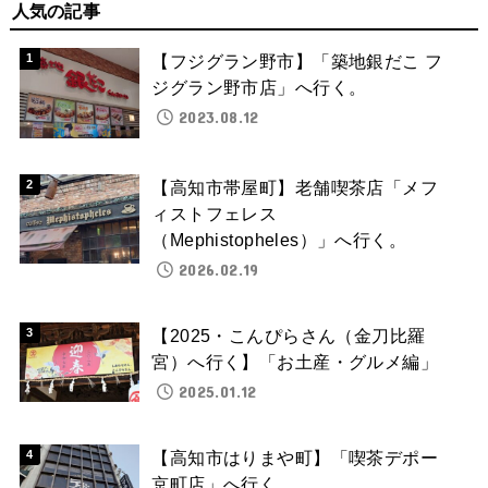
人気の記事
【フジグラン野市】「築地銀だこ フ
ジグラン野市店」へ行く。
2023.08.12
【高知市帯屋町】老舗喫茶店「メフ
ィストフェレス
（Mephistopheles）」へ行く。
2026.02.19
【2025・こんぴらさん（金刀比羅
宮）へ行く】「お土産・グルメ編」
2025.01.12
【高知市はりまや町】「喫茶デポー
京町店」へ行く。