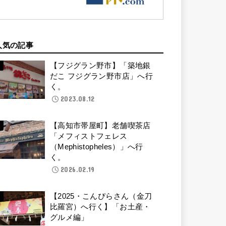
人気の記事
【フジグラン野市】「築地銀
だこ フジグラン野市店」へ行
く。
2023.08.12
【高知市帯屋町】老舗喫茶店
「メフィストフェレス
（Mephistopheles）」へ行
く。
2026.02.19
【2025・こんぴらさん（金刀
比羅宮）へ行く】「お土産・
グルメ編」