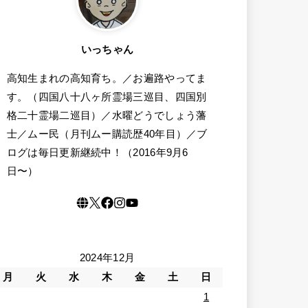
いっちゃん
高知生まれの高知育ち。／お遍路やってま
す。（四国八十八ヶ所霊場三巡目、四国別
格二十霊場二巡目）／水曜どうでしょう藩
士／ムー民（月刊ムー購読歴40年目）／ブ
ログは毎日更新継続中！（2016年9月6
日〜）
2024年12月
月
火
水
木
金
土
日
1