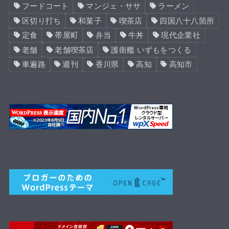
フードコート
マンジェ・ササ
ラーメン
区切り打ち
和菓子
喫茶店
四国八十八箇所
定食
帯屋町
弁当
牛丼
現代企業社
老舗
老舗喫茶店
護衛艦 いずもをつくる
車遍路
週刊
香川県
高知
高知市