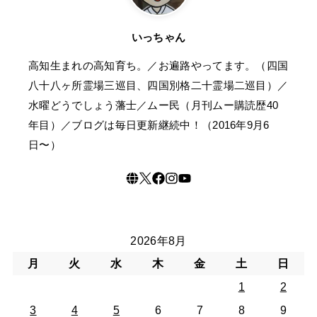
いっちゃん
高知生まれの高知育ち。／お遍路やってます。（四国
八十八ヶ所霊場三巡目、四国別格二十霊場二巡目）／
水曜どうでしょう藩士／ムー民（月刊ムー購読歴40
年目）／ブログは毎日更新継続中！（2016年9月6
日〜）
2026年8月
月
火
水
木
金
土
日
1
2
3
4
5
6
7
8
9