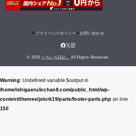
プライバシーポリシー
お問い合わせ
© 2026
いろいろ日記。
All Rights Reserved.
Warning
: Undefined variable $output in
/home/ishigaeru/icchan8.com/public_html/wp-
content/themes/jstork19/parts/footer-parts.php
on line
150