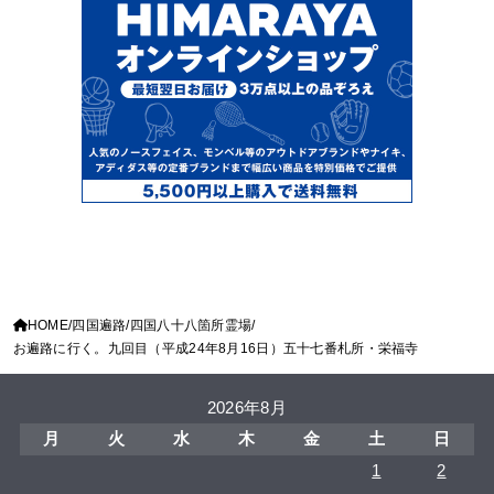
HOME
四国遍路
四国八十八箇所霊場
お遍路に行く。九回目（平成24年8月16日）五十七番札所・栄福寺
2026年8月
月
火
水
木
金
土
日
1
2