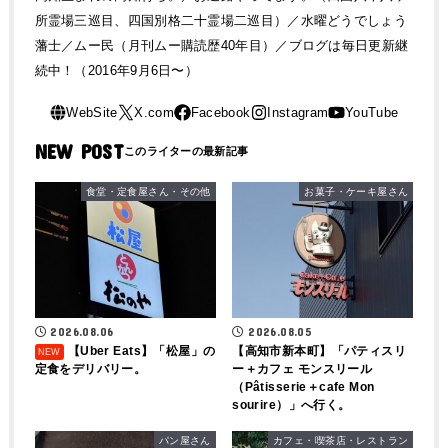
所霊場三巡目、四国別格二十霊場二巡目）／水曜どうでしょう
藩士／ムー民（月刊ムー購読歴40年目）／ブログは毎日更新継
続中！（2016年9月6日〜）
NEW POST
食堂・定食屋さん・その他
お菓子・ケーキ屋さん
2026.08.06
2026.08.05
【Uber Eats】「松屋」の
【高知市新本町】「パティスリ
定食をデリバリー。
ー＋カフェ モンスリール
（Pâtisserie＋cafe Mon
sourire）」へ行く。
パン屋さん
カフェ・喫茶店・レストラン