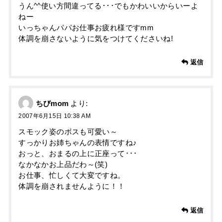
うん^^使い方間違ってる･･･でもかわいいからいーよ
ねー
いっちゃんパパお仕事お疲れ様ですmm
体調を崩さないように気をつけてくださいね!
返信
ちびmom
より:
2007年6月15日 10:38 AM
スモック姿のボスも可愛い～
すっかりお姉ちゃんの表情ですね♪
おっと、おまるの上に正座って･･･
なかなかお上品だわ～(笑)
お仕事、忙しくて大変ですね。
体調を崩されませんように！！
返信