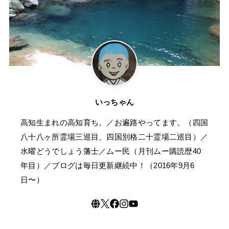
いっちゃん
高知生まれの高知育ち。／お遍路やってます。（四国
八十八ヶ所霊場三巡目、四国別格二十霊場二巡目）／
水曜どうでしょう藩士／ムー民（月刊ムー購読歴40
年目）／ブログは毎日更新継続中！（2016年9月6
日〜）