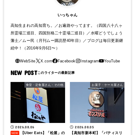
いっちゃん
高知生まれの高知育ち。／お遍路やってます。（四国八十八ヶ
所霊場三巡目、四国別格二十霊場二巡目）／水曜どうでしょう
藩士／ムー民（月刊ムー購読歴40年目）／ブログは毎日更新継
続中！（2016年9月6日〜）
NEW POST
食堂・定食屋さん・その他
お菓子・ケーキ屋さん
2026.08.06
2026.08.05
【Uber Eats】「松屋」の
【高知市新本町】「パティスリ