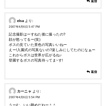
返信
elsa
より:
2007年4月6日 5:47 PM
記念撮影はーすねた後に撮ったの?
顔が怒ってるー(笑)
ボスの見ていた景色の写真いいねー
えー!入園式の写真ないの?楽しみにしてたのになぁー
これからボスは世界が広がるね♪
登園するボスの写真待ってま~す!
返信
カーニャ
より:
2007年4月6日 5:54 PM
うーむ。いい眺めだねー＾＾