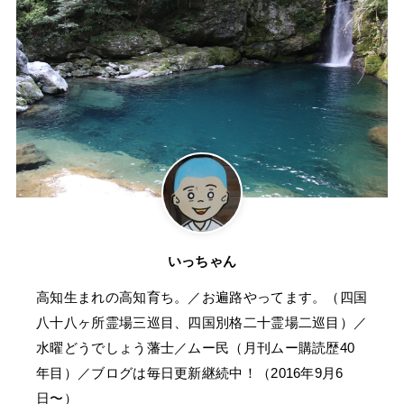
いっちゃん
高知生まれの高知育ち。／お遍路やってます。（四国
八十八ヶ所霊場三巡目、四国別格二十霊場二巡目）／
水曜どうでしょう藩士／ムー民（月刊ムー購読歴40
年目）／ブログは毎日更新継続中！（2016年9月6
日〜）