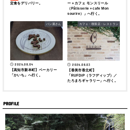
定食をデリバリー。
ー＋カフェ モンスリール
（Pâtisserie＋cafe Mon
sourire）」へ行く。
パン屋さん
カフェ・喫茶店・レストラン
2026.08.04
2026.08.03
【高知市新本町】ベーカリー
【香美市香北町】
「かいち」へ行く。
「RUFDiP（ラフディップ）／
たろまろギャラリー」へ行く。
PROFILE