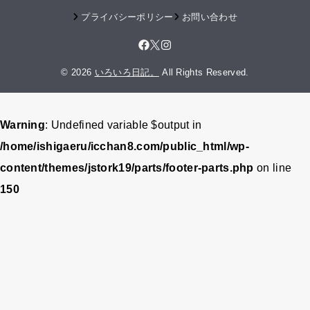
プライバシーポリシー
お問い合わせ
© 2026
いろいろ日記。
All Rights Reserved.
Warning
: Undefined variable $output in
/home/ishigaeru/icchan8.com/public_html/wp-
content/themes/jstork19/parts/footer-parts.php
on line
150