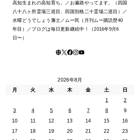
高知生まれの高知育ち。／お遍路やってます。（四国
八十八ヶ所霊場三巡目、四国別格二十霊場二巡目）／
水曜どうでしょう藩士／ムー民（月刊ムー購読歴40
年目）／ブログは毎日更新継続中！（2016年9月6
日〜）
2026年8月
月
火
水
木
金
土
日
1
2
3
4
5
6
7
8
9
10
11
12
13
14
15
16
17
18
19
20
21
22
23