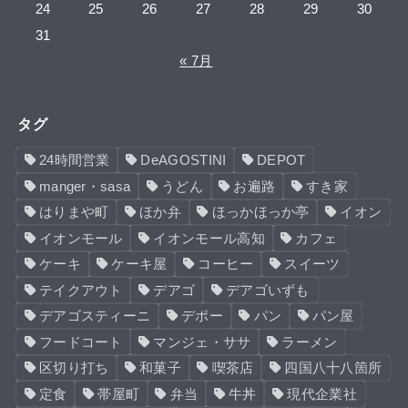
24
25
26
27
28
29
30
31
« 7月
タグ
24時間営業
DeAGOSTINI
DEPOT
manger・sasa
うどん
お遍路
すき家
はりまや町
ほか弁
ほっかほっか亭
イオン
イオンモール
イオンモール高知
カフェ
ケーキ
ケーキ屋
コーヒー
スイーツ
テイクアウト
デアゴ
デアゴいずも
デアゴスティーニ
デポー
パン
パン屋
フードコート
マンジェ・ササ
ラーメン
区切り打ち
和菓子
喫茶店
四国八十八箇所
定食
帯屋町
弁当
牛丼
現代企業社