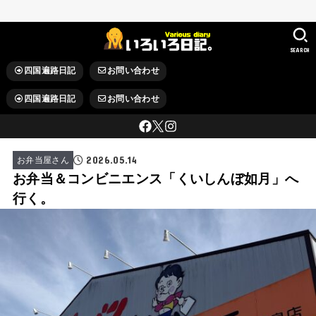
SEARCH
四国遍路日記
お問い合わせ
四国遍路日記
お問い合わせ
2026.05.14
お弁当屋さん
お弁当＆コンビニエンス「くいしんぼ如月」へ
行く。