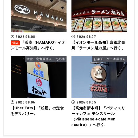
2026.08.08
2026.08.07
「浜幸（HAMAKO）イオ
【イオンモール高知】京都北白
ンモール高知店」へ行く。
川「ラーメン魁力屋」へ行く。
食堂・定食屋さん・その他
お菓子・ケーキ屋さん
2026.08.06
2026.08.05
【Uber Eats】「松屋」の定食
【高知市新本町】「パティスリ
をデリバリー。
ー＋カフェ モンスリール
（Pâtisserie＋cafe Mon
sourire）」へ行く。