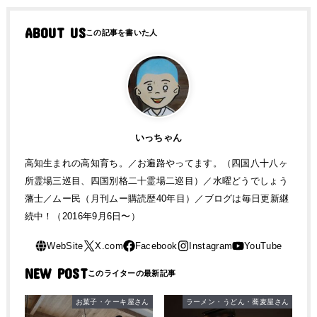
ABOUT US
いっちゃん
高知生まれの高知育ち。／お遍路やってます。（四国八十八ヶ
所霊場三巡目、四国別格二十霊場二巡目）／水曜どうでしょう
藩士／ムー民（月刊ムー購読歴40年目）／ブログは毎日更新継
続中！（2016年9月6日〜）
NEW POST
お菓子・ケーキ屋さん
ラーメン・うどん・蕎麦屋さん