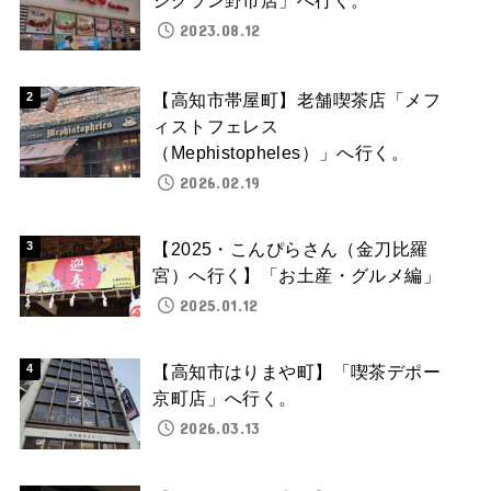
2023.08.12
【高知市帯屋町】老舗喫茶店「メフ
ィストフェレス
（Mephistopheles）」へ行く。
2026.02.19
【2025・こんぴらさん（金刀比羅
宮）へ行く】「お土産・グルメ編」
2025.01.12
【高知市はりまや町】「喫茶デポー
京町店」へ行く。
2026.03.13