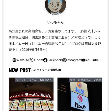
いっちゃん
高知生まれの高知育ち。／お遍路やってます。（四国八十八ヶ
所霊場三巡目、四国別格二十霊場二巡目）／水曜どうでしょう
藩士／ムー民（月刊ムー購読歴40年目）／ブログは毎日更新継
続中！（2016年9月6日〜）
NEW POST
ラーメン・うどん・蕎麦屋さん
食堂・定食屋さん・その他