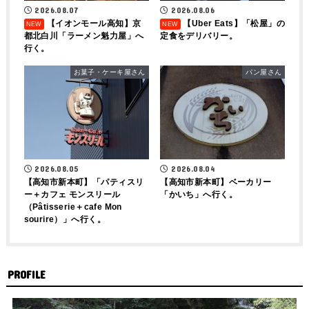
2026.08.07
2026.08.06
【イオンモール高知】京
【Uber Eats】「松屋」の
都北白川「ラーメン魁力屋」へ
定食をデリバリー。
行く。
お菓子・ケーキ屋さん
パン屋さん
2026.08.04
2026.08.05
【高知市新本町】ベーカリー
【高知市新本町】「パティスリ
「かいち」へ行く。
ー＋カフェ モンスリール
（Pâtisserie＋cafe Mon
sourire）」へ行く。
PROFILE