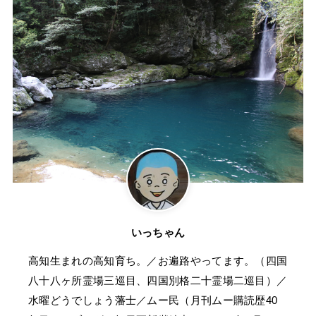
いっちゃん
高知生まれの高知育ち。／お遍路やってます。（四国
八十八ヶ所霊場三巡目、四国別格二十霊場二巡目）／
水曜どうでしょう藩士／ムー民（月刊ムー購読歴40