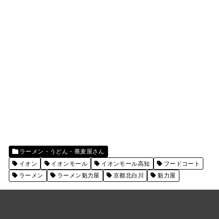
ラーメン・うどん・蕎麦屋さん
イオン
イオンモール
イオンモール高知
フードコート
ラーメン
ラーメン魁力屋
京都北白川
魁力屋