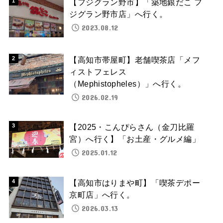
【フジグラン野市】「築地銀だこ フ
ジグラン野市店」へ行く。
2023.08.12
【高知市帯屋町】老舗喫茶店「メフ
ィストフェレス
（Mephistopheles）」へ行く。
2026.02.19
【2025・こんぴらさん（金刀比羅
宮）へ行く】「お土産・グルメ編」
2025.01.12
【高知市はりまや町】「喫茶デポー
京町店」へ行く。
2026.03.13