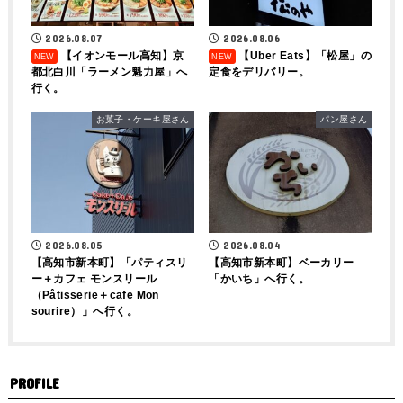
2026.08.07
2026.08.06
【イオンモール高知】京
【Uber Eats】「松屋」の
都北白川「ラーメン魁力屋」へ
定食をデリバリー。
行く。
お菓子・ケーキ屋さん
パン屋さん
2026.08.04
2026.08.05
【高知市新本町】ベーカリー
【高知市新本町】「パティスリ
「かいち」へ行く。
ー＋カフェ モンスリール
（Pâtisserie＋cafe Mon
sourire）」へ行く。
PROFILE