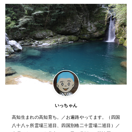
いっちゃん
高知生まれの高知育ち。／お遍路やってます。（四国
八十八ヶ所霊場三巡目、四国別格二十霊場二巡目）／