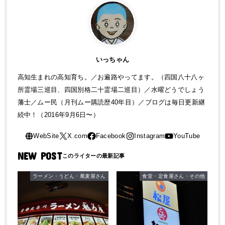
いっちゃん
高知生まれの高知育ち。／お遍路やってます。（四国八十八ヶ
所霊場三巡目、四国別格二十霊場二巡目）／水曜どうでしょう
藩士／ムー民（月刊ムー購読歴40年目）／ブログは毎日更新継
続中！（2016年9月6日〜）
NEW POST
ラーメン・うどん・蕎麦屋さん
食堂・定食屋さん・その他