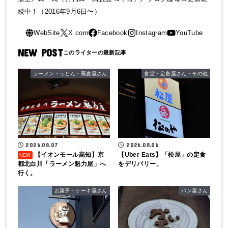
続中！（2016年9月6日〜）
NEW POST
ラーメン・うどん・蕎麦屋さん
食堂・定食屋さん・その他
2026.08.07
2026.08.06
【イオンモール高知】京
【Uber Eats】「松屋」の定食
都北白川「ラーメン魁力屋」へ
をデリバリー。
行く。
お菓子・ケーキ屋さん
パン屋さん