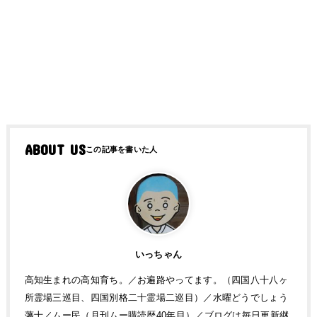
ABOUT US
いっちゃん
高知生まれの高知育ち。／お遍路やってます。（四国八十八ヶ
所霊場三巡目、四国別格二十霊場二巡目）／水曜どうでしょう
藩士／ムー民（月刊ムー購読歴40年目）／ブログは毎日更新継