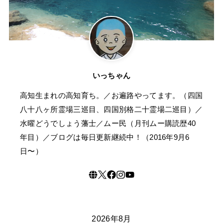
いっちゃん
高知生まれの高知育ち。／お遍路やってます。（四国
八十八ヶ所霊場三巡目、四国別格二十霊場二巡目）／
水曜どうでしょう藩士／ムー民（月刊ムー購読歴40
年目）／ブログは毎日更新継続中！（2016年9月6
日〜）
2026年8月