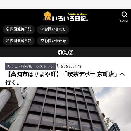
SEARCH
四国遍路日記
お問い合わせ
四国遍路日記
お問い合わせ
2025.04.17
カフェ・喫茶店・レストラン
【高知市はりまや町】「喫茶デポー 京町店」へ
行く。