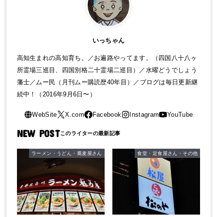
いっちゃん
高知生まれの高知育ち。／お遍路やってます。（四国八十八ヶ
所霊場三巡目、四国別格二十霊場二巡目）／水曜どうでしょう
藩士／ムー民（月刊ムー購読歴40年目）／ブログは毎日更新継
続中！（2016年9月6日〜）
NEW POST
ラーメン・うどん・蕎麦屋さん
食堂・定食屋さん・その他