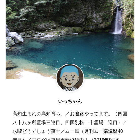
いっちゃん
高知生まれの高知育ち。／お遍路やってます。（四国
八十八ヶ所霊場三巡目、四国別格二十霊場二巡目）／
水曜どうでしょう藩士／ムー民（月刊ムー購読歴40
年目）／ブログは毎日更新継続中！（2016年9月6