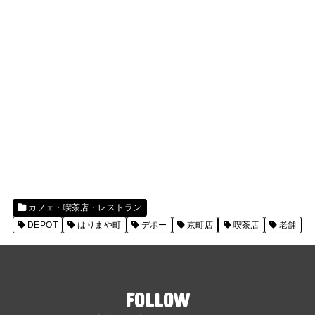
カフェ・喫茶店・レストラン
DEPOT
はりまや町
デポー
京町店
喫茶店
老舗
FOLLOW