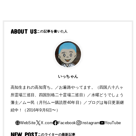
ABOUT US
いっちゃん
高知生まれの高知育ち。／お遍路やってます。（四国八十八ヶ
所霊場三巡目、四国別格二十霊場二巡目）／水曜どうでしょう
藩士／ムー民（月刊ムー購読歴40年目）／ブログは毎日更新継
続中！（2016年9月6日〜）
NEW POST