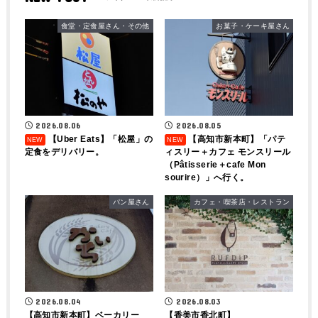
食堂・定食屋さん・その他
お菓子・ケーキ屋さん
2026.08.06
2026.08.05
【Uber Eats】「松屋」の
【高知市新本町】「パテ
定食をデリバリー。
ィスリー＋カフェ モンスリール
（Pâtisserie＋cafe Mon
sourire）」へ行く。
パン屋さん
カフェ・喫茶店・レストラン
2026.08.04
2026.08.03
【高知市新本町】ベーカリー
【香美市香北町】