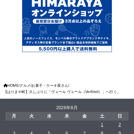
HOME
グルメ
お菓子・ケーキ屋さん
【はりまや町】久しぶりに「ヴェール ヴェール（VertVert）」へ行く。
2026年8月
月
火
水
木
金
土
日
1
2
3
4
5
6
7
8
9