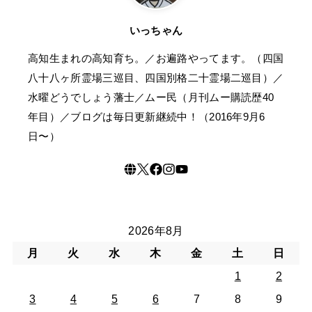
いっちゃん
高知生まれの高知育ち。／お遍路やってます。（四国
八十八ヶ所霊場三巡目、四国別格二十霊場二巡目）／
水曜どうでしょう藩士／ムー民（月刊ムー購読歴40
年目）／ブログは毎日更新継続中！（2016年9月6
日〜）
2026年8月
月
火
水
木
金
土
日
1
2
3
4
5
6
7
8
9