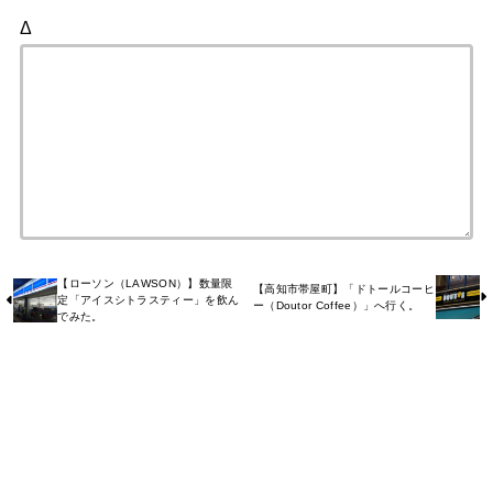
Δ
【ローソン（LAWSON）】数量限
【高知市帯屋町】「ドトールコーヒ
定「アイスシトラスティー」を飲ん
ー（Doutor Coffee）」へ行く。
でみた。