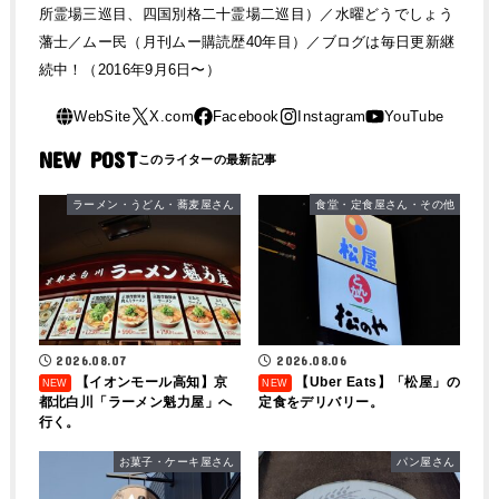
所霊場三巡目、四国別格二十霊場二巡目）／水曜どうでしょう
藩士／ムー民（月刊ムー購読歴40年目）／ブログは毎日更新継
続中！（2016年9月6日〜）
NEW POST
ラーメン・うどん・蕎麦屋さん
食堂・定食屋さん・その他
2026.08.07
2026.08.06
【イオンモール高知】京
【Uber Eats】「松屋」の
都北白川「ラーメン魁力屋」へ
定食をデリバリー。
行く。
お菓子・ケーキ屋さん
パン屋さん