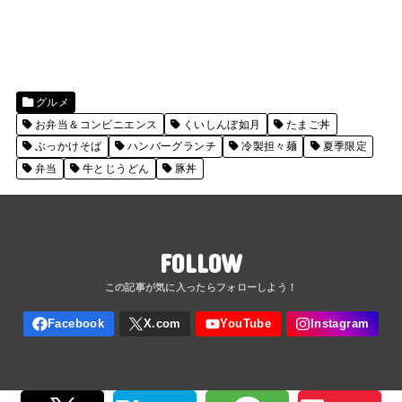
グルメ
お弁当＆コンビニエンス
くいしんぼ如月
たまご丼
ぶっかけそば
ハンバーグランチ
冷製担々麺
夏季限定
弁当
牛とじうどん
豚丼
FOLLOW