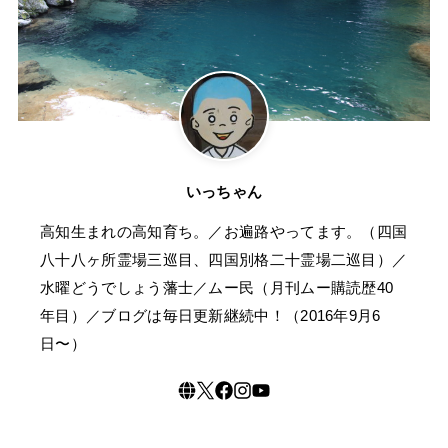
いっちゃん
高知生まれの高知育ち。／お遍路やってます。（四国
八十八ヶ所霊場三巡目、四国別格二十霊場二巡目）／
水曜どうでしょう藩士／ムー民（月刊ムー購読歴40
年目）／ブログは毎日更新継続中！（2016年9月6
日〜）