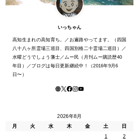
いっちゃん
高知生まれの高知育ち。／お遍路やってます。（四国
八十八ヶ所霊場三巡目、四国別格二十霊場二巡目）／
水曜どうでしょう藩士／ムー民（月刊ムー購読歴40
年目）／ブログは毎日更新継続中！（2016年9月6
日〜）
2026年8月
月
火
水
木
金
土
日
1
2