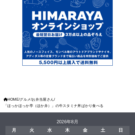
HOME
グルメ
お弁当屋さん
「ほっかほっか亭（ほか弁）」の牛スタミナ丼ばかり食べる
2026年8月
月
火
水
木
金
土
日