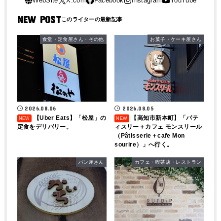
NEW POST
食堂・定食屋さん・その他
お菓子・ケーキ屋さん
2026.08.06
2026.08.05
【Uber Eats】「松屋」の
【高知市新本町】「パテ
定食をデリバリー。
ィスリー＋カフェ モンスリール
（Pâtisserie＋cafe Mon
sourire）」へ行く。
パン屋さん
カフェ・喫茶店・レストラン