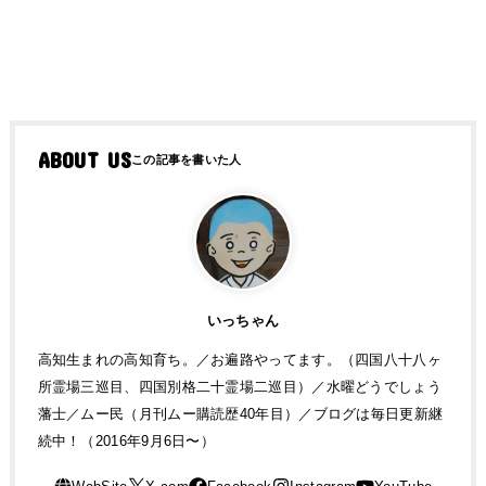
ABOUT US
いっちゃん
高知生まれの高知育ち。／お遍路やってます。（四国八十八ヶ
所霊場三巡目、四国別格二十霊場二巡目）／水曜どうでしょう
藩士／ムー民（月刊ムー購読歴40年目）／ブログは毎日更新継
続中！（2016年9月6日〜）