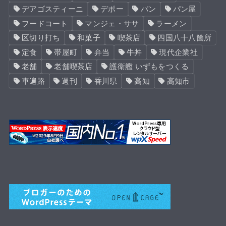
デアゴスティーニ
デポー
パン
パン屋
フードコート
マンジェ・ササ
ラーメン
区切り打ち
和菓子
喫茶店
四国八十八箇所
定食
帯屋町
弁当
牛丼
現代企業社
老舗
老舗喫茶店
護衛艦 いずもをつくる
車遍路
週刊
香川県
高知
高知市