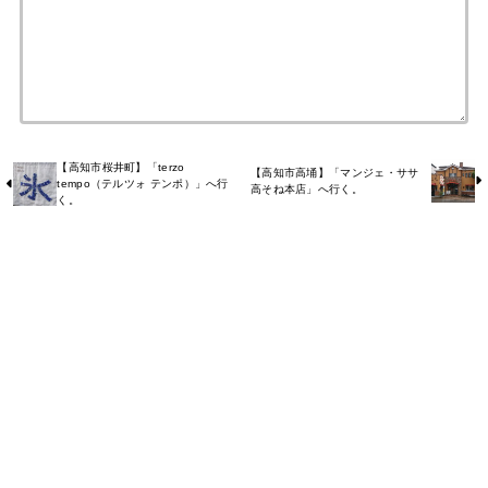
【高知市桜井町】「terzo
【高知市高埇】「マンジェ・ササ
tempo（テルツォ テンポ）」へ行
高そね本店」へ行く。
く。