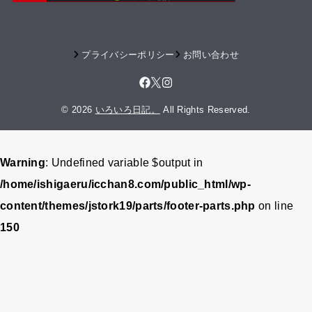
プライバシーポリシー
お問い合わせ
© 2026
いろいろ日記。
All Rights Reserved.
Warning
: Undefined variable $output in
/home/ishigaeru/icchan8.com/public_html/wp-
content/themes/jstork19/parts/footer-parts.php
on line
150