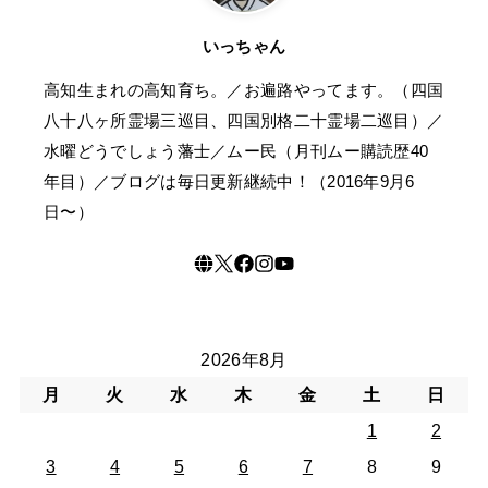
いっちゃん
高知生まれの高知育ち。／お遍路やってます。（四国
八十八ヶ所霊場三巡目、四国別格二十霊場二巡目）／
水曜どうでしょう藩士／ムー民（月刊ムー購読歴40
年目）／ブログは毎日更新継続中！（2016年9月6
日〜）
2026年8月
月
火
水
木
金
土
日
1
2
3
4
5
6
7
8
9