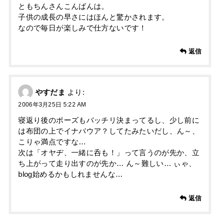
ともちんさんこんばんは。
子供の成長の早さにはほんと驚かされます。
なので毎日が楽しみで仕方ないです！
返信
やすだま
より:
2006年3月25日 5:22 AM
寝返り後のポーズもバッチリ決まってるし、少し前に
は布団の上でイナバウア？してたみたいだし、ん～、
こりゃ満点ですな…
次は「オヤヂ、一緒に呑も！」って言うのが先か、立
ち上がって走り出すのが先か… ん～難しい… ぃゃ、
blog始めるかもしれませんな…
返信