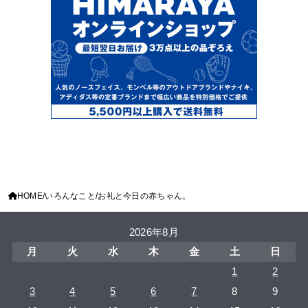
HOME
いろんなこと
お礼と今日の赤ちゃん。
2026年8月
月
火
水
木
金
土
日
1
2
3
4
5
6
7
8
9