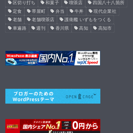
区切り打ち
和菓子
喫茶店
四国八十八箇所
定食
帯屋町
弁当
牛丼
現代企業社
老舗
老舗喫茶店
護衛艦 いずもをつくる
車遍路
週刊
香川県
高知
高知市