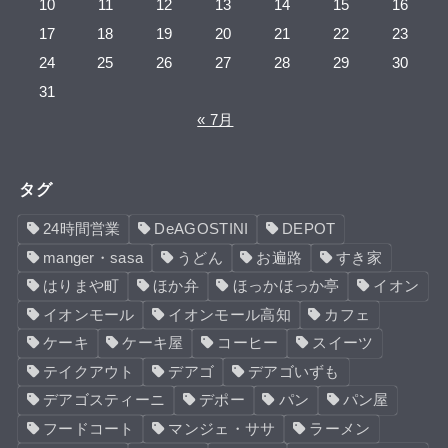
10
11
12
13
14
15
16
17
18
19
20
21
22
23
24
25
26
27
28
29
30
31
« 7月
タグ
24時間営業
DeAGOSTINI
DEPOT
manger・sasa
うどん
お遍路
すき家
はりまや町
ほか弁
ほっかほっか亭
イオン
イオンモール
イオンモール高知
カフェ
ケーキ
ケーキ屋
コーヒー
スイーツ
テイクアウト
デアゴ
デアゴいずも
デアゴスティーニ
デポー
パン
パン屋
フードコート
マンジェ・ササ
ラーメン