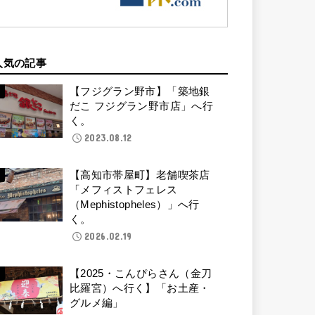
人気の記事
【フジグラン野市】「築地銀
だこ フジグラン野市店」へ行
く。
2023.08.12
【高知市帯屋町】老舗喫茶店
「メフィストフェレス
（Mephistopheles）」へ行
く。
2026.02.19
【2025・こんぴらさん（金刀
比羅宮）へ行く】「お土産・
グルメ編」