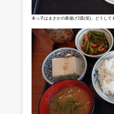
末っ子はまさかの唐揚げ2皿(笑)。どうして