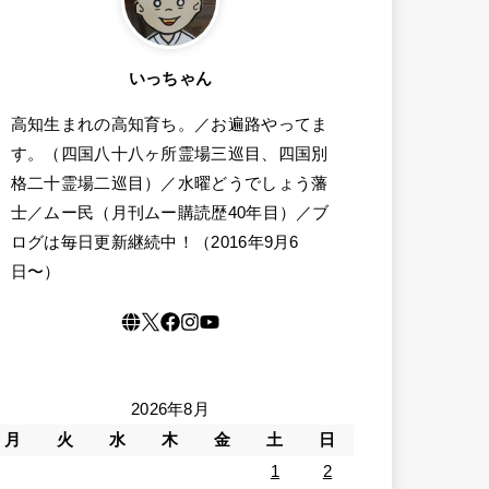
いっちゃん
高知生まれの高知育ち。／お遍路やってま
す。（四国八十八ヶ所霊場三巡目、四国別
格二十霊場二巡目）／水曜どうでしょう藩
士／ムー民（月刊ムー購読歴40年目）／ブ
ログは毎日更新継続中！（2016年9月6
日〜）
2026年8月
月
火
水
木
金
土
日
1
2