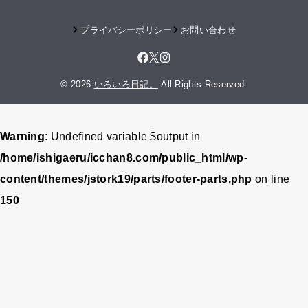
プライバシーポリシー
お問い合わせ
© 2026
いろいろ日記。
All Rights Reserved.
Warning
: Undefined variable $output in
/home/ishigaeru/icchan8.com/public_html/wp-
content/themes/jstork19/parts/footer-parts.php
on line
150