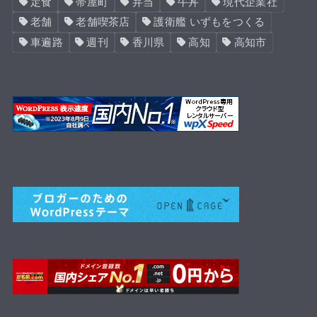
定食
帯屋町
弁当
牛丼
現代企業社
老舗
老舗喫茶店
護衛艦 いずもをつくる
車遍路
週刊
香川県
高知
高知市