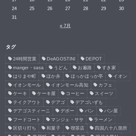
24
25
26
27
28
29
30
31
« 7月
タグ
24時間営業
DeAGOSTINI
DEPOT
manger・sasa
うどん
お遍路
すき家
はりまや町
ほか弁
ほっかほっか亭
イオン
イオンモール
イオンモール高知
カフェ
ケーキ
ケーキ屋
コーヒー
スイーツ
テイクアウト
デアゴ
デアゴいずも
デアゴスティーニ
デポー
パン
パン屋
フードコート
マンジェ・ササ
ラーメン
区切り打ち
和菓子
喫茶店
四国八十八箇所