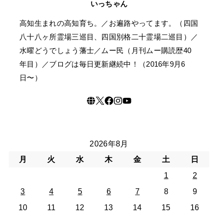
いっちゃん
高知生まれの高知育ち。／お遍路やってます。（四国
八十八ヶ所霊場三巡目、四国別格二十霊場二巡目）／
水曜どうでしょう藩士／ムー民（月刊ムー購読歴40
年目）／ブログは毎日更新継続中！（2016年9月6
日〜）
2026年8月
月
火
水
木
金
土
日
1
2
3
4
5
6
7
8
9
10
11
12
13
14
15
16